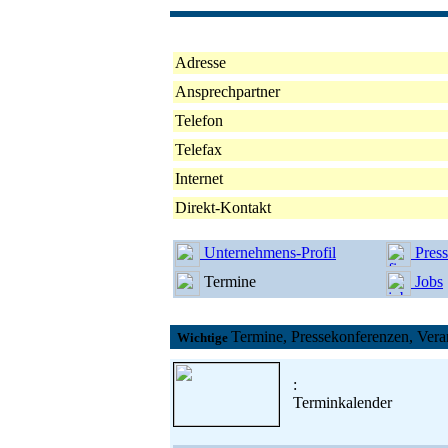
Adresse
Ansprechpartner
Telefon
Telefax
Internet
Direkt-Kontakt
Unternehmens-Profil
Pres
Termine
Jobs
Termine, Pressekonferenzen, Vera
Wichtige
:
Terminkalender