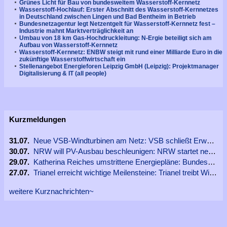
Grünes Licht für Bau von bundesweitem Wasserstoff-Kernnetz
Wasserstoff-Hochlauf: Erster Abschnitt des Wasserstoff-Kernnetzes
in Deutschland zwischen Lingen und Bad Bentheim in Betrieb
Bundesnetzagentur legt Netzentgelt für Wasserstoff-Kernnetz fest –
Industrie mahnt Marktverträglichkeit an
Umbau von 18 km Gas-Hochdruckleitung: N-Ergie beteiligt sich am
Aufbau von Wasserstoff-Kernnetz
Wasserstoff-Kernnetz: ENBW steigt mit rund einer Milliarde Euro in die
zukünftige Wasserstoffwirtschaft ein
Stellenangebot Energieforen Leipzig GmbH (Leipzig): Projektmanager
Digitalisierung & IT (all people)
Kurzmeldungen
31.07.
Neue VSB-Windturbinen am Netz: VSB schließt Erweiterung des Windparks Vockenrod in Hessen ab
30.07.
NRW will PV-Ausbau beschleunigen: NRW startet neue Koordinierungsstelle für Freiflächen-Photovoltaik
29.07.
Katherina Reiches umstrittene Energiepläne: Bundeskabinett beschließt EEG-Novelle 2027 und Netzanschlusspaket – endgültiger Gesetzestext steht noch aus
27.07.
Trianel erreicht wichtige Meilensteine: Trianel treibt Windenergieausbau mit Projekten in NRW und Rheinland-Pfalz voran
weitere Kurznachrichten~