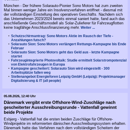
München - Der frühere Solarauto-Pionier Sono Motors hat zum zweiten
Mal binnen weniger Jahre ein Insolvenzverfahren eröffnet - diesmal mit
der vollständigen Einstellung des operativen Geschäfts. Nachdem sich
das Unternehmen 2023/2024 bereits einmal saniert hatte, fand auch das
anschließende Geschäftsmodell als Solar-Zulieferer für Fahrzeugflotten
keine tragfähige Anschlussfinanzierung mehr.
Weiter ...
Schutzschirmantrag: Sono Motors Aktie im Rausch der Tiefe -
Anzahlungen futsch?
Solarauto Sion: Sono Motors verlängert Rettungs-Kampagne bis Ende
Februar
Solarauto Sion: Sono Motors geht das Geld aus - letzte Kampagne
startet
Fahrzeugintegrierte Photovoltaik: Studie ermittelt Solarstrompotenzial
von Elektrofahrzeugen in Europa
Kampagne gescheitert: Solarauto Sion wird eingestellt - 300
Arbeitsplätze fallen weg
Stellenangebot Energieforen Leipzig GmbH (Leipzig): Projektmanager
Digitalisierung & IT (all people)
05.08.2026, 12:40 Uhr
Dänemark vergibt erste Offshore-Wind-Zuschläge nach
gescheiterter Ausschreibungsrunde - Vattenfall gewinnt
beide Projekte
Esbjerg - Vattenfall hat die ersten beiden Zuschläge für Offshore-
Windprojekte im reformierten dänischen Ausschreibungssystem erhalten.
Dänemark hatte das Verfahren nach dem vollständigen Scheitern der