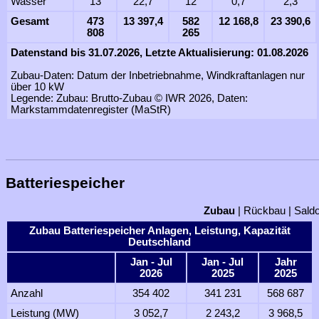
Wasser
13
22,7
12
0,7
2,3
Gesamt
473
13 397,4
582
12 168,8
23 390,6
808
265
Datenstand bis 31.07.2026, Letzte Aktualisierung: 01.08.2026
Zubau-Daten: Datum der Inbetriebnahme, Windkraftanlagen nur
über 10 kW
Legende: Zubau: Brutto-Zubau © IWR 2026, Daten:
Markstammdatenregister (MaStR)
Batteriespeicher
Zubau
|
Rückbau
|
Sald
Zubau Batteriespeicher Anlagen, Leistung, Kapazität
Deutschland
Jan - Jul
Jan - Jul
Jahr
2026
2025
2025
Anzahl
354 402
341 231
568 687
Leistung (MW)
3 052,7
2 243,2
3 968,5