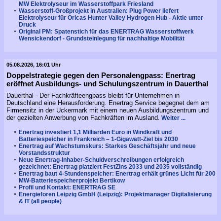
MW Elektrolyseur im Wasserstoffpark Friesland
Wasserstoff-Großprojekt in Australien: Plug Power liefert
Elektrolyseur für Oricas Hunter Valley Hydrogen Hub - Aktie unter
Druck
Original PM: Spatenstich für das ENERTRAG Wasserstoffwerk
Wensickendorf - Grundsteinlegung für nachhaltige Mobilität
05.08.2026, 16:01 Uhr
Doppelstrategie gegen den Personalengpass: Enertrag
eröffnet Ausbildungs- und Schulungszentrum in Dauerthal
Dauerthal - Der Fachkräfteengpass bleibt für Unternehmen in
Deutschland eine Herausforderung. Enertrag Service begegnet dem am
Firmensitz in der Uckermark mit einem neuen Ausbildungszentrum und
der gezielten Anwerbung von Fachkräften im Ausland.
Weiter ...
Enertrag investiert 1,1 Milliarden Euro in Windkraft und
Batteriespeicher in Frankreich – 1-Gigawatt-Ziel bis 2030
Enertrag auf Wachstumskurs: Starkes Geschäftsjahr und neue
Vorstandsstruktur
Neue Enertrag-Inhaber-Schuldverschreibungen erfolgreich
gezeichnet: Enertrag platziert FestZins 2033 und 2035 vollständig
Enertrag baut 4-Stundenspeicher: Enertrag erhält grünes Licht für 200
MW-Batteriespeicherprojekt Bertikow
Profil und Kontakt: ENERTRAG SE
Energieforen Leipzig GmbH (Leipzig): Projektmanager Digitalisierung
& IT (all people)