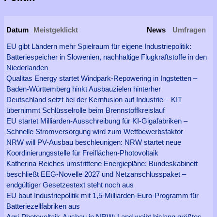
Datum
Meistgeklickt
News
Umfragen
EU gibt Ländern mehr Spielraum für eigene Industriepolitik:
Batteriespeicher in Slowenien, nachhaltige Flugkraftstoffe in den
Niederlanden
Qualitas Energy startet Windpark-Repowering in Ingstetten –
Baden-Württemberg hinkt Ausbauzielen hinterher
Deutschland setzt bei der Kernfusion auf Industrie – KIT
übernimmt Schlüsselrolle beim Brennstoffkreislauf
EU startet Milliarden-Ausschreibung für KI-Gigafabriken –
Schnelle Stromversorgung wird zum Wettbewerbsfaktor
NRW will PV-Ausbau beschleunigen: NRW startet neue
Koordinierungsstelle für Freiflächen-Photovoltaik
Katherina Reiches umstrittene Energiepläne: Bundeskabinett
beschließt EEG-Novelle 2027 und Netzanschlusspaket –
endgültiger Gesetzestext steht noch aus
EU baut Industriepolitik mit 1,5-Milliarden-Euro-Programm für
Batteriezellfabriken aus
Agri-Photovoltaik-Ausbau in NRW: Land weiht bislang größtes