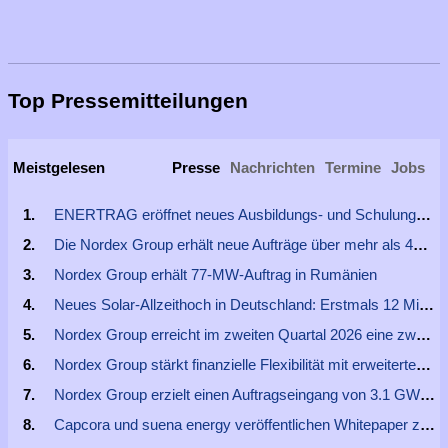
Top Pressemitteilungen
Meistgelesen
Presse
Nachrichten
Termine
Jobs
ENERTRAG eröffnet neues Ausbildungs- und Schulungszentrum in Dauerthal
Die Nordex Group erhält neue Aufträge über mehr als 480 MW aus den USA
Nordex Group erhält 77-MW-Auftrag in Rumänien
Neues Solar-Allzeithoch in Deutschland: Erstmals 12 Milliarden kWh Solarstrom in einem Monat – IWR erklärt Missverständnisse bei der EEG-Förderung
Nordex Group erreicht im zweiten Quartal 2026 eine zweistellige EBITDA-Marge, steigert den Auftragseingang deutlich und erzielt einen positiven Freien Cashflow
Nordex Group stärkt finanzielle Flexibilität mit erweiterter ESG-gebundener syndizierter Multiwährungs-Garantiefazilität über 2,475 Mrd. EUR
Nordex Group erzielt einen Auftragseingang von 3.1 GW im zweiten Quartal 2026
Capcora und suena energy veröffentlichen Whitepaper zur Finanzierung von Batteriespeicherprojekten