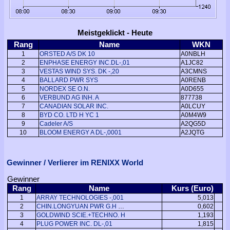
Meistgeklickt - Heute
Rang
Name
WKN
1
ORSTED A/S DK 10
A0NBLH
2
ENPHASE ENERGY INC.DL-,01
A1JC82
3
VESTAS WIND SYS. DK -,20
A3CMNS
4
BALLARD PWR SYS
A0RENB
5
NORDEX SE O.N.
A0D655
6
VERBUND AG INH. A
877738
7
CANADIAN SOLAR INC.
A0LCUY
8
BYD CO. LTD H YC 1
A0M4W9
9
Cadeler A/S
A2QG5D
10
BLOOM ENERGY A DL-,0001
A2JQTG
Gewinner / Verlierer im RENIXX World
Gewinner
Rang
Name
Kurs (Euro)
1
ARRAY TECHNOLOGIES -,001
5,013
2
CHIN.LONGYUAN PWR G.H YC1
0,602
3
GOLDWIND SCIE.+TECHNO. H
1,193
4
PLUG POWER INC. DL-,01
1,815