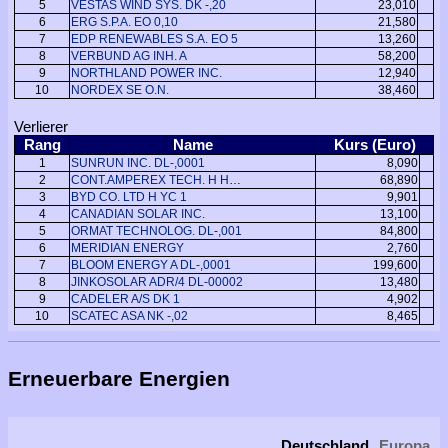
5
VESTAS WIND SYS. DK -,20
23,010
6
ERG S.P.A. EO 0,10
21,580
7
EDP RENEWABLES S.A. EO 5
13,260
8
VERBUND AG INH. A
58,200
9
NORTHLAND POWER INC.
12,940
10
NORDEX SE O.N.
38,460
Verlierer
Rang
Name
Kurs (Euro)
1
SUNRUN INC. DL-,0001
8,090
2
CONT.AMPEREX TECH. H HD 1
68,890
3
BYD CO. LTD H YC 1
9,901
4
CANADIAN SOLAR INC.
13,100
5
ORMAT TECHNOLOG. DL-,001
84,800
6
MERIDIAN ENERGY
2,760
7
BLOOM ENERGY A DL-,0001
199,600
8
JINKOSOLAR ADR/4 DL-00002
13,480
9
CADELER A/S DK 1
4,902
10
SCATEC ASA NK -,02
8,465
Erneuerbare Energien
Deutschland
Europa