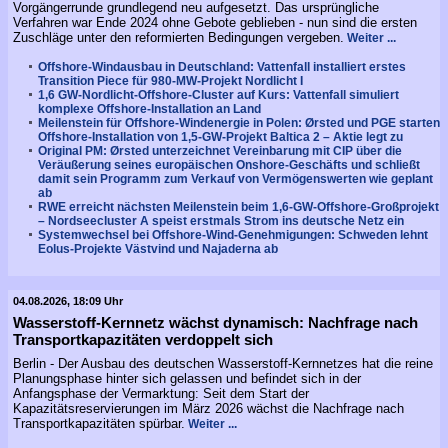
Vorgängerrunde grundlegend neu aufgesetzt. Das ursprüngliche
Verfahren war Ende 2024 ohne Gebote geblieben - nun sind die ersten
Zuschläge unter den reformierten Bedingungen vergeben.
Weiter ...
Offshore-Windausbau in Deutschland: Vattenfall installiert erstes
Transition Piece für 980-MW-Projekt Nordlicht I
1,6 GW-Nordlicht-Offshore-Cluster auf Kurs: Vattenfall simuliert
komplexe Offshore-Installation an Land
Meilenstein für Offshore-Windenergie in Polen: Ørsted und PGE starten
Offshore-Installation von 1,5-GW-Projekt Baltica 2 – Aktie legt zu
Original PM: Ørsted unterzeichnet Vereinbarung mit CIP über die
Veräußerung seines europäischen Onshore-Geschäfts und schließt
damit sein Programm zum Verkauf von Vermögenswerten wie geplant
ab
RWE erreicht nächsten Meilenstein beim 1,6-GW-Offshore-Großprojekt
– Nordseecluster A speist erstmals Strom ins deutsche Netz ein
Systemwechsel bei Offshore-Wind-Genehmigungen: Schweden lehnt
Eolus-Projekte Västvind und Najaderna ab
04.08.2026, 18:09 Uhr
Wasserstoff-Kernnetz wächst dynamisch: Nachfrage nach
Transportkapazitäten verdoppelt sich
Berlin - Der Ausbau des deutschen Wasserstoff-Kernnetzes hat die reine
Planungsphase hinter sich gelassen und befindet sich in der
Anfangsphase der Vermarktung: Seit dem Start der
Kapazitätsreservierungen im März 2026 wächst die Nachfrage nach
Transportkapazitäten spürbar.
Weiter ...