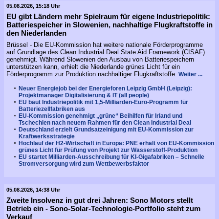
05.08.2026, 15:18 Uhr
EU gibt Ländern mehr Spielraum für eigene Industriepolitik:
Batteriespeicher in Slowenien, nachhaltige Flugkraftstoffe in
den Niederlanden
Brüssel - Die EU-Kommission hat weitere nationale Förderprogramme
auf Grundlage des Clean Industrial Deal State Aid Framework (CISAF)
genehmigt. Während Slowenien den Ausbau von Batteriespeichern
unterstützen kann, erhielt die Niederlande grünes Licht für ein
Förderprogramm zur Produktion nachhaltiger Flugkraftstoffe.
Weiter ...
Neuer Energiejob bei der Energieforen Leipzig GmbH (Leipzig):
Projektmanager Digitalisierung & IT (all people)
EU baut Industriepolitik mit 1,5-Milliarden-Euro-Programm für
Batteriezellfabriken aus
EU-Kommission genehmigt „grüne“ Beihilfen für Irland und
Tschechien nach neuem Rahmen für den Clean Industrial Deal
Deutschland erzielt Grundsatzeinigung mit EU-Kommission zur
Kraftwerksstrategie
Hochlauf der H2-Wirtschaft in Europa: PNE erhält von EU-Kommission
grünes Licht für Prüfung von Projekt zur Wasserstoff-Produktion
EU startet Milliarden-Ausschreibung für KI-Gigafabriken – Schnelle
Stromversorgung wird zum Wettbewerbsfaktor
05.08.2026, 14:38 Uhr
Zweite Insolvenz in gut drei Jahren: Sono Motors stellt
Betrieb ein - Sono-Solar-Technologie-Portfolio steht zum
Verkauf