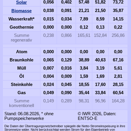
Solar
0,056
0,402
57,48
51,82
73,72
Biomasse
0,038
0,091
21,21
21,50
35,87
Wasserkraft*
0,015
0,034
7,89
8,59
14,15
Geothermie
0,000
0,000
0,12
0,13
0,22
Summe
0,238
0,866
165,61
152,84
256,86
regenerativ
Atom
0,000
0,000
0,00
0,00
0,00
Braunkohle
0,065
0,129
38,89
40,63
67,16
Müll
0,007
0,016
3,84
3,19
5,61
Öl
0,004
0,009
1,59
1,69
2,81
Steinkohle
0,024
0,045
18,55
17,60
28,15
Gas
0,049
0,090
35,44
33,84
60,54
Summe
0,149
0,289
98,31
96,96
164,28
konventionell
Stand: 06.08.2026, * ohne
© IWR 2026, Daten:
Pumpspeicherwerke
ENTSO-E
Die Daten der Übertragungsnetzbetreiber spiegeln die Netto-Stromeinspeisung in ihre
Stromnetze wider. Nicht berücksichtigt werden Strom für den Eigenbetrieb von