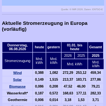
Quelle: © IWR 2026, Daten: ENTSO-E
Aktuelle Stromerzeugung in Europa
(vorläufig)
Donnerstag,
01.01. bis
heute
gestern
Gesamt
06.08.2026
heute
2026
2025
2025
Mrd.
Mrd.
Stromerzeugung
Mrd.
kWh
kWh
Mrd. kWh
kWh
Wind
0,388
1,082
272,29
253,12
459,34
Solar
0,149
1,515
213,37
183,71
277,86
Biomasse
0,086
0,208
47,52
46,00
79,21
Wasserkraft*
0,187
0,572
168,63
177,11
282,33
Geothermie
0,006
0,014
3,18
1,53
3,71