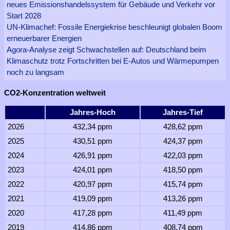
neues Emissionshandelssystem für Gebäude und Verkehr vor
Start 2028
UN-Klimachef: Fossile Energiekrise beschleunigt globalen Boom
erneuerbarer Energien
Agora-Analyse zeigt Schwachstellen auf: Deutschland beim
Klimaschutz trotz Fortschritten bei E-Autos und Wärmepumpen
noch zu langsam
CO2-Konzentration weltweit
Jahres-Hoch
Jahres-Tief
2026
432,34 ppm
428,62 ppm
2025
430,51 ppm
424,37 ppm
2024
426,91 ppm
422,03 ppm
2023
424,01 ppm
418,50 ppm
2022
420,97 ppm
415,74 ppm
2021
419,09 ppm
413,26 ppm
2020
417,28 ppm
411,49 ppm
2019
414,86 ppm
408,74 ppm