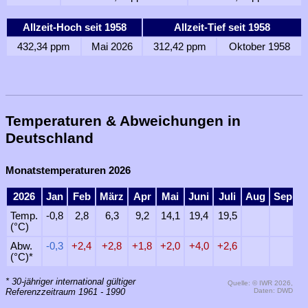
Allzeit-Hoch seit 1958
Allzeit-Tief seit 1958
432,34 ppm
Mai 2026
312,42 ppm
Oktober 1958
Temperaturen & Abweichungen in
Deutschland
Monatstemperaturen 2026
2026
Jan
Feb
März
Apr
Mai
Juni
Juli
Aug
Sep
O
Temp.
-0,8
2,8
6,3
9,2
14,1
19,4
19,5
(°C)
Abw.
-0,3
+2,4
+2,8
+1,8
+2,0
+4,0
+2,6
(°C)*
* 30-jähriger international gültiger
Quelle: © IWR 2026,
Referenzzeitraum 1961 - 1990
Daten: DWD