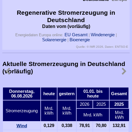
Regenerative Stromerzeugung in
Deutschland
Daten vom
(vorläufig)
EU Gesamt
Windenergie
Energiedaten Europa online:
|
|
Solarenergie
Bioenergie
|
Quelle: © IWR 2026, Daten: ENTSO-E
Aktuelle Stromerzeugung in Deutschland
(vorläufig)
Donnerstag,
01.01. bis
heute
gestern
Gesamt
06.08.2026
heute
2026
2025
2025
Mrd.
Mrd.
Stromerzeugung
Mrd.
kWh
kWh
Mrd. kWh
kWh
Wind
0,129
0,338
78,91
70,80
132,91