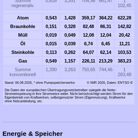
Summe
0,816
3,391
704,98
661,47
1
regenerativ
102,45
Atom
0,543
1,428
359,17
364,22
622,28
Braunkohle
0,151
0,328
82,48
86,31
142,82
Müll
0,019
0,049
12,08
12,04
20,42
Öl
0,015
0,039
6,74
6,45
11,21
Steinkohle
0,113
0,262
64,07
62,14
103,53
Gas
0,549
1,157
226,11
213,29
383,23
Summe
1,390
3,263
750,65
744,46
1
konventionell
283,48
Stand: 06.08.2026, * ohne Pumpspeicherwerke
© IWR 2026, Daten: ENTSO-E
Die Daten der europäischen Übertragungsnetzbetreiber spiegeln die Netto-
Stromeinspeisung in ihre Stromnetze wider. Nicht berücksichtigt werden Strom für den
Eigenbetrieb von Kraftwerken, selbstgenutzter Strom (Eigennutzung), Kraftwerke
ohne Netzanbindung, etc.
Energie & Speicher