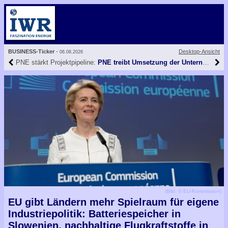
BUSINESS-Ticker
-
Desktop-Ansicht
06.08.2026
PNE stärkt Projektpipeline:
PNE treibt Umsetzung der Unternehmensstrategie mit neuen Windpark-Genehmigungen voran
(Bild: © EU-Kommission)
EU gibt Ländern mehr Spielraum für eigene
Industriepolitik: Batteriespeicher in
Slowenien, nachhaltige Flugkraftstoffe in