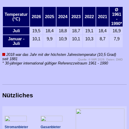
Ø
Temperatur
1961
A
2026
2025
2024
2023
2022
2021
(°C)
-
1990*
Juli
19,5
18,4
18,8
18,7
19,1
18,4
16,9
Januar -
10,1
9,9
10,9
10,1
10,3
8,7
7,9
Juli
2018 war das Jahr mit der höchsten Jahrestemperatur (10,5 Grad)
seit 1881
Quelle: © IWR 2026, Daten: DWD
* 30-jähriger international gültiger Referenzzeitraum 1961 - 1990
Nützliches
Stromanbieter
Gasanbieter