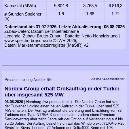
Kapazität (MWh)
5 804,8
3 763,5
6 816,3
1.9
1.68
1.72
⌀ Stunden Speicher
(h)
Datenstand bis 31.07.2026, Letzte Aktualisierung: 05.08.2026
Zubau-Daten: Datum der Inbetriebname
Legende: Zubau: Brutto-Zubau | Batterie: Netto-Nennleistung |
www.speicherbranche.de © IWR 2026,
Daten: Markstammdatenregister (MaStR) v2
via IWR-Pressedienst
Pressemitteilung
Nordex SE
Nordex Group erhält Großauftrag in der Türkei
über insgesamt 525 MW
06.08.2026
| Hamburg (iwr-pressedienst) - Die Nordex Group hat von
der Türkerler Holding einen neuen Auftrag in der Türkei über rund 525
MW erhalten. Der Vertrag umfasst die Lieferung und Errichtung von 72
Turbinen des Typs N175/6.X und beinhaltet zudem einen Premium-
Servicevertrag über zehn Jahre mit der Option auf Verlängerung auf bis
zu 25 Jahre. Der Auftrag bezieht sich auf das Windprojekt „YEKA-5 R25
Sivas“ in Sivas, bei dem 72 Anlagen der Delta4000-Serie mit 108