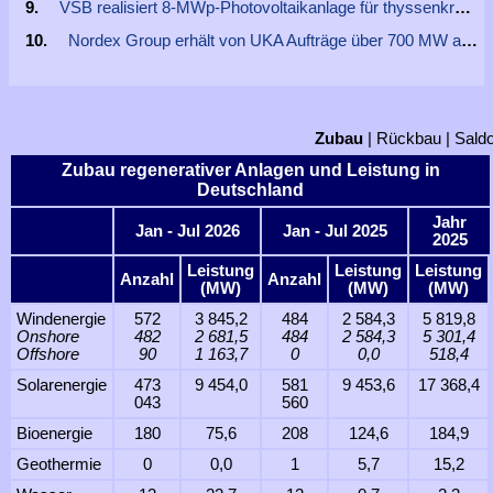
VSB realisiert 8-MWp-Photovoltaikanlage für thyssenkrupp Rasselstein
Nordex Group erhält von UKA Aufträge über 700 MW aus Deutschland
Zubau
|
Rückbau
|
Sald
Zubau regenerativer Anlagen und Leistung in
Deutschland
Jahr
Jan - Jul 2026
Jan - Jul 2025
2025
Leistung
Leistung
Leistung
Anzahl
Anzahl
(MW)
(MW)
(MW)
Windenergie
572
3 845,2
484
2 584,3
5 819,8
Onshore
482
2 681,5
484
2 584,3
5 301,4
Offshore
90
1 163,7
0
0,0
518,4
Solarenergie
473
9 454,0
581
9 453,6
17 368,4
043
560
Bioenergie
180
75,6
208
124,6
184,9
Geothermie
0
0,0
1
5,7
15,2