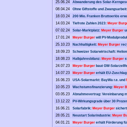
25.06.24
Abwanderung des Solar-Kernges
08.04.24
Ohne Giftstoffe und Zwangsarbeit
18.03.24
200 Mio. Franken Bruttoerlös erw
14.03.24
Tiefrote Zahlen 2023:
Meyer Burg
07.02.24
Solar-Marktplatz:
Meyer Burger
un
17.01.24
Meyer Burger
will PV-Modulproduk
25.10.23
Nachhaltigkeit:
Meyer Burger
rec
18.09.23
Schweizer Solarwirtschaft: Helio
18.08.23
Halbjahresbilanz:
Meyer Burger
s
24.07.23
Meyer Burger
baut GW-Solarzellfe
14.07.23
Meyer Burger
erhält EU-Zuschlag 
16.06.23
USA-Solarmarkt: BayWa r.e. und
10.05.23
Wachstumsfinanzierung:
Meyer B
03.05.23
Abnahmevertrag: Vereinbarung mi
13.12.22
PV-Wirkungsgrade über 30 Prozen
16.06.21
Solarfabrik:
Meyer Burger
sichert
28.05.21
Neustart Solarindustrie:
Meyer B
04.01.21
Meyer Burger
erhält Förderung fü