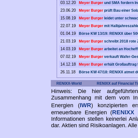
03.12.20
Meyer Burger
und SMA fordern Ind
23.06.20
Meyer Burger
prüft Bau einer Sol
15.08.19
Meyer Burger
leidet unter schwa
22.07.19
Meyer Burger
mit Halbjahreszahl
01.04.19
Börse KW 13/19: RENIXX über 50
21.03.19
Meyer Burger
schreibt 2018 rote 
14.03.19
Meyer Burger
arbeitet an Hocheff
07.02.19
Meyer Burger
verkauft Wafer-Ges
14.12.18
Meyer Burger
erhält Großauftrag 
26.11.18
Börse KW 47/18: RENIXX atmet d
RENIXX-World
RENIXX auf Financial T
Hinweis: Die hier aufgeführt
Zusammenhang mit dem vom Inter
IWR
Energien (
) konzipierten e
RENIXX
erneuerbare Energien (
=
Informationen stellen keinerlei 
dar. Aktien sind Risikoanlagen. Al