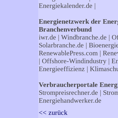
Energiekalender.de
|
Energienetzwerk der Energ
Branchenverbund
iwr.de
|
Windbranche.de
|
Of
Solarbranche.de
|
Bioenergi
RenewablePress.com
|
Rene
|
Offshore-Windindustry |
En
Energieeffizienz
|
Klimasch
Verbraucherportale Energi
Strompreisrechner.de
|
Strom
Energiehandwerker.de
<< zurück