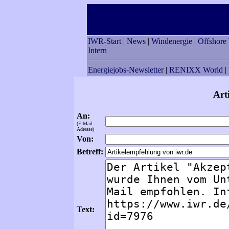
IWR-Start
|
News
|
Windenergie
|
Offshore
Intern
Energiejobs-Newsletter
|
RENIXX World
|
Art
An:
(E-Mail
Adresse)
Von:
Betreff:
Text: