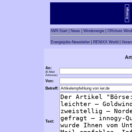
IWR-Start
|
News
|
Windenergie
|
Offshore Wind
Energiejobs-Newsletter
|
RENIXX World
|
Veran
Art
An:
(E-Mail
Adresse)
Von:
Betreff:
Text: