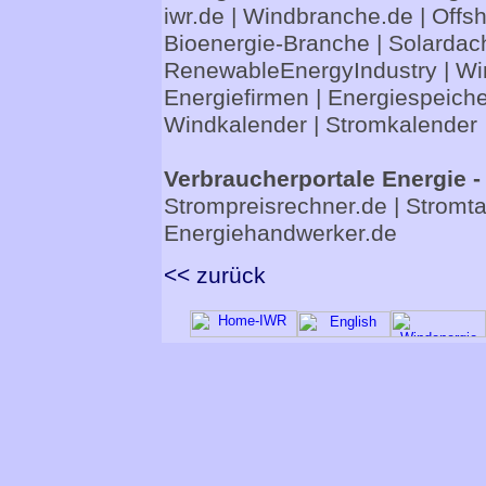
iwr.de
|
Windbranche.de
|
Offs
Bioenergie-Branche
|
Solardac
RenewableEnergyIndustry
|
Wi
Energiefirmen
|
Energiespeiche
Windkalender
|
Stromkalender
Verbraucherportale Energie -
Strompreisrechner.de
|
Stromta
Energiehandwerker.de
<< zurück