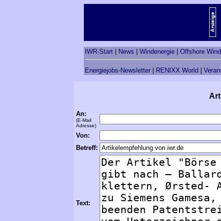
IWR-Start
|
News
|
Windenergie
|
Offshore Wind
Energiejobs-Newsletter
|
RENIXX World
|
Veran
Art
An:
(E-Mail
Adresse)
Von:
Betreff:
Text: