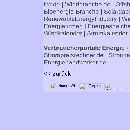
iwr.de
|
Windbranche.de
|
Offs
Bioenergie-Branche
|
Solardac
RenewableEnergyIndustry
|
Wi
Energiefirmen
|
Energiespeiche
Windkalender
|
Stromkalender
Verbraucherportale Energie -
Strompreisrechner.de
|
Stromta
Energiehandwerker.de
<< zurück