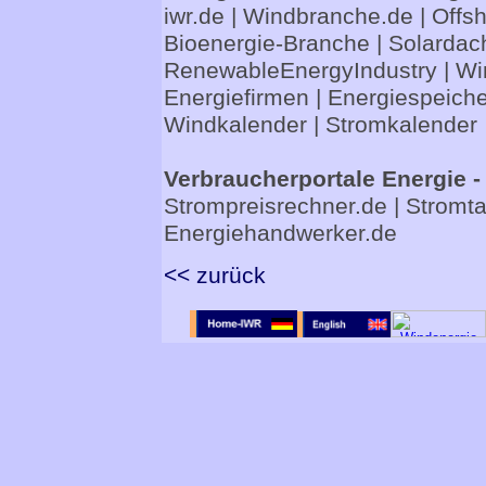
iwr.de
|
Windbranche.de
|
Offs
Bioenergie-Branche
|
Solardac
RenewableEnergyIndustry
|
Wi
Energiefirmen
|
Energiespeiche
Windkalender
|
Stromkalender
Verbraucherportale Energie -
Strompreisrechner.de
|
Stromta
Energiehandwerker.de
<< zurück