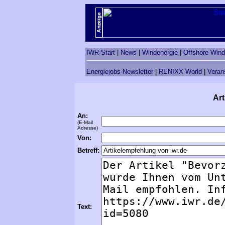
IWR-Start
|
News
|
Windenergie
|
Offshore Wind
Energiejobs-Newsletter
|
RENIXX World
|
Veran
Art
An:
(E-Mail
Adresse)
Von:
Betreff:
Text: