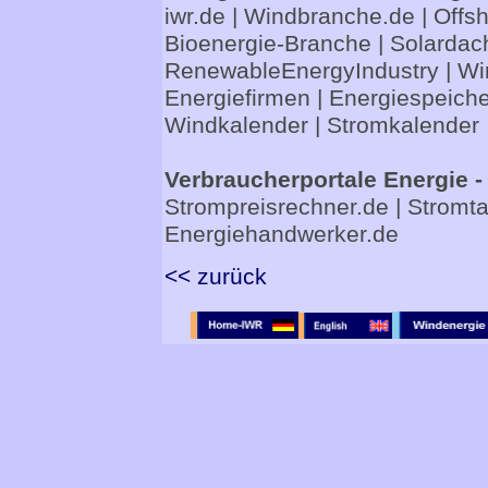
iwr.de
|
Windbranche.de
|
Offs
Bioenergie-Branche
|
Solardac
RenewableEnergyIndustry
|
Wi
Energiefirmen
|
Energiespeiche
Windkalender
|
Stromkalender
Verbraucherportale Energie -
Strompreisrechner.de
|
Stromta
Energiehandwerker.de
<< zurück