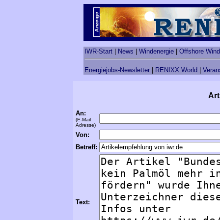
IWR-Start
|
News
|
Windenergie
|
Offshore Wind
Energiejobs-Newsletter
|
RENIXX World
|
Veran
Art
An:
(E-Mail
Adresse)
Von:
Betreff:
Text: