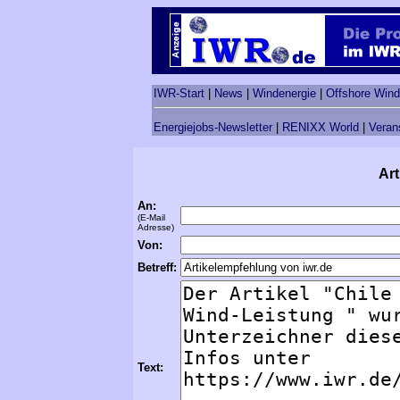
IWR-Start
|
News
|
Windenergie
|
Offshore Wind
Energiejobs-Newsletter
|
RENIXX World
|
Veran
Art
An:
(E-Mail
Adresse)
Von:
Betreff:
Text: