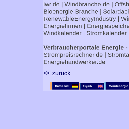
iwr.de
|
Windbranche.de
|
Offs
Bioenergie-Branche
|
Solardac
RenewableEnergyIndustry
|
Wi
Energiefirmen
|
Energiespeiche
Windkalender
|
Stromkalender
Verbraucherportale Energie -
Strompreisrechner.de
|
Stromta
Energiehandwerker.de
<< zurück