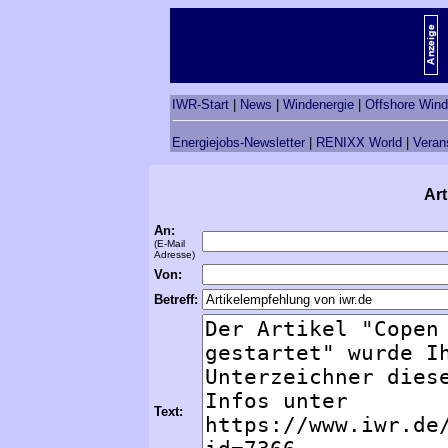
IWR-Start
|
News
|
Windenergie
|
Offshore Wind
Energiejobs-Newsletter
|
RENIXX World
|
Veran
Art
An:
(E-Mail
Adresse)
Von:
Betreff:
Text: