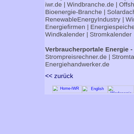
iwr.de
|
Windbranche.de
|
Offs
Bioenergie-Branche
|
Solardac
RenewableEnergyIndustry
|
Wi
Energiefirmen
|
Energiespeiche
Windkalender
|
Stromkalender
Verbraucherportale Energie -
Strompreisrechner.de
|
Stromta
Energiehandwerker.de
<< zurück