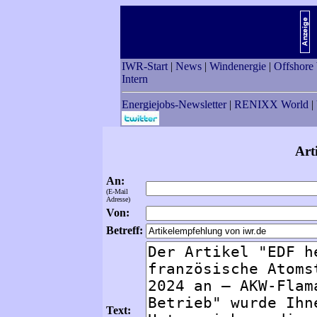
IWR-Start
|
News
|
Windenergie
|
Offshore
Intern
Energiejobs-Newsletter
|
RENIXX World
|
Art
An:
(E-Mail
Adresse)
Von:
Betreff:
Text: