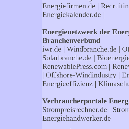
Energiefirmen.de
| Recruiti
Energiekalender.de
|
Energienetzwerk der Energ
Branchenverbund
iwr.de
|
Windbranche.de
|
Of
Solarbranche.de
|
Bioenergi
RenewablePress.com
|
Rene
|
Offshore-Windindustry |
En
Energieeffizienz
|
Klimasch
Verbraucherportale Energi
Strompreisrechner.de
|
Strom
Energiehandwerker.de