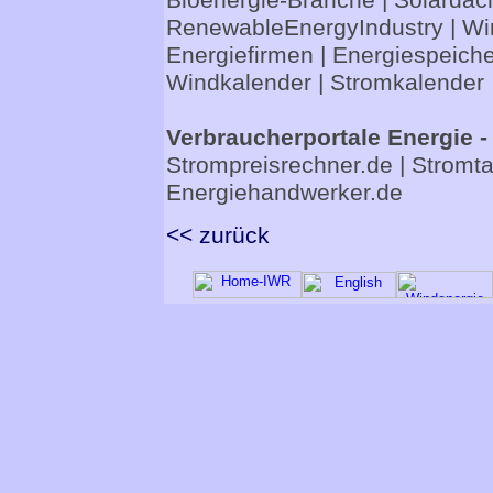
Bioenergie-Branche
|
Solardac
RenewableEnergyIndustry
|
Wi
Energiefirmen
|
Energiespeiche
Windkalender
|
Stromkalender
Verbraucherportale Energie -
Strompreisrechner.de
|
Stromta
Energiehandwerker.de
<< zurück