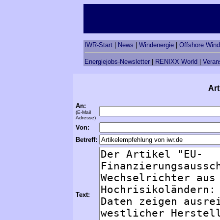
IWR-Start
|
News
|
Windenergie
|
Offshore Wind
Energiejobs-Newsletter
|
RENIXX World
|
Veran
Art
An:
(E-Mail
Adresse)
Von:
Betreff:
Text: