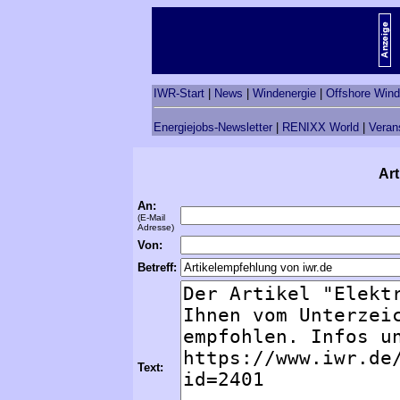
IWR-Start
|
News
|
Windenergie
|
Offshore Wind
Energiejobs-Newsletter
|
RENIXX World
|
Veran
Art
An:
(E-Mail
Adresse)
Von:
Betreff:
Text: