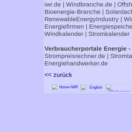
iwr.de
|
Windbranche.de
|
Offs
Bioenergie-Branche
|
Solardac
RenewableEnergyIndustry
|
Wi
Energiefirmen
|
Energiespeiche
Windkalender
|
Stromkalender
Verbraucherportale Energie -
Strompreisrechner.de
|
Stromta
Energiehandwerker.de
<< zurück