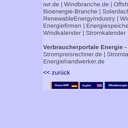
iwr.de
|
Windbranche.de
|
Offs
Bioenergie-Branche
|
Solardac
RenewableEnergyIndustry
|
Wi
Energiefirmen
|
Energiespeiche
Windkalender
|
Stromkalender
Verbraucherportale Energie -
Strompreisrechner.de
|
Stromta
Energiehandwerker.de
<< zurück