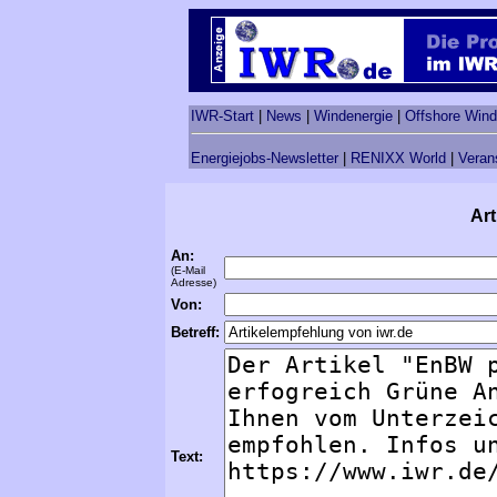
IWR-Start
|
News
|
Windenergie
|
Offshore Wind
Energiejobs-Newsletter
|
RENIXX World
|
Veran
Art
An:
(E-Mail
Adresse)
Von:
Betreff:
Text: