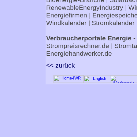
Bioenergie-Branche
|
Solardac
RenewableEnergyIndustry
|
Wi
Energiefirmen
|
Energiespeiche
Windkalender
|
Stromkalender
Verbraucherportale Energie -
Strompreisrechner.de
|
Stromta
Energiehandwerker.de
<< zurück