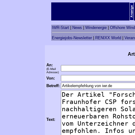
IWR-Start
|
News
|
Windenergie
|
Offshore Wind
Energiejobs-Newsletter
|
RENIXX World
|
Veran
Art
An:
(E-Mail
Adresse)
Von:
Betreff:
Text: