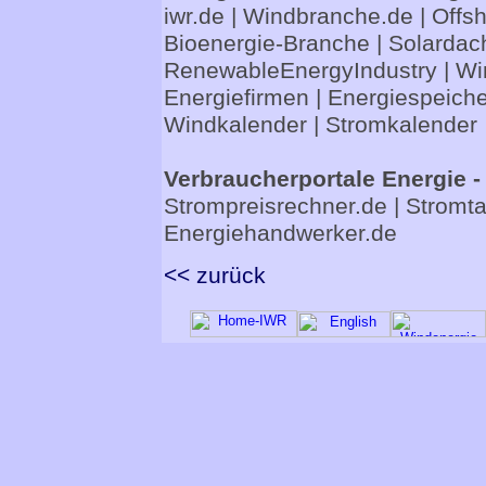
iwr.de
|
Windbranche.de
|
Offs
Bioenergie-Branche
|
Solardac
RenewableEnergyIndustry
|
Wi
Energiefirmen
|
Energiespeiche
Windkalender
|
Stromkalender
Verbraucherportale Energie -
Strompreisrechner.de
|
Stromta
Energiehandwerker.de
<< zurück