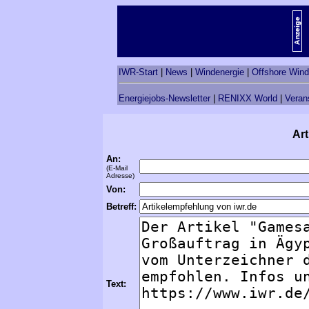
IWR-Start
|
News
|
Windenergie
|
Offshore Wind
Energiejobs-Newsletter
|
RENIXX World
|
Veran
Art
An:
(E-Mail
Adresse)
Von:
Betreff:
Text: