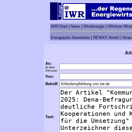
IWR-Start
|
News
|
Windenergie
|
Offshore Wind
Energiejobs-Newsletter
|
RENIXX World
|
Veran
Art
An:
(E-Mail
Adresse)
Von:
Betreff:
Text: