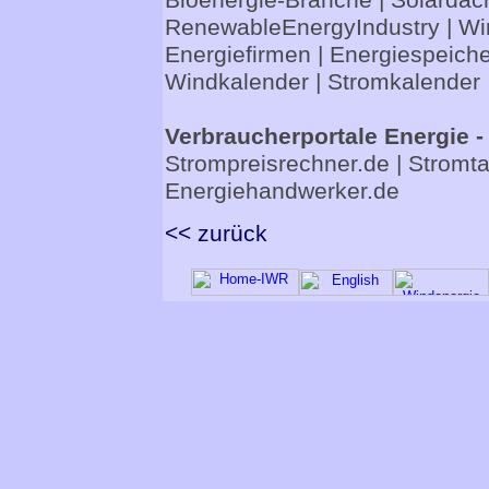
Bioenergie-Branche
|
Solardac
RenewableEnergyIndustry
|
Wi
Energiefirmen
|
Energiespeiche
Windkalender
|
Stromkalender
Verbraucherportale Energie -
Strompreisrechner.de
|
Stromta
Energiehandwerker.de
<< zurück