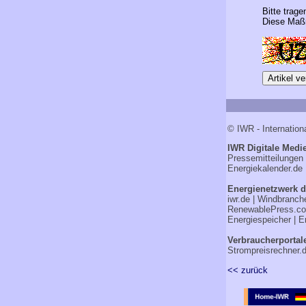
Bitte trage
Diese Maßn
© IWR - Internation
IWR Digitale Medie
Pressemitteilungen
Energiekalender.de
Energienetzwerk d
iwr.de
|
Windbranch
RenewablePress.c
Energiespeicher
|
E
Verbraucherportal
Strompreisrechner.
<< zurück