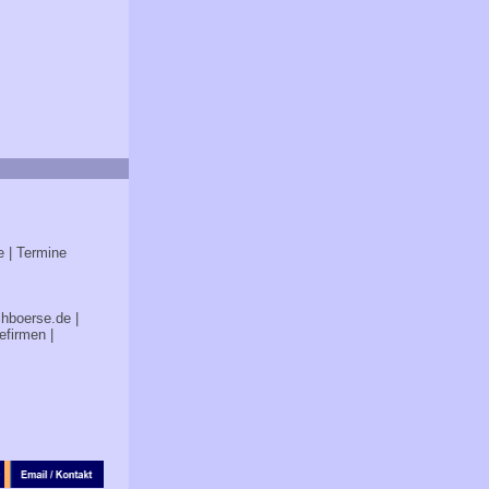
e
| Termine
chboerse.de
|
efirmen
|