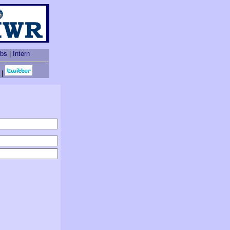
obs
|
Intern
|