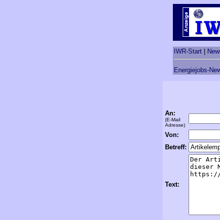
IWR-Start
|
New
Energiejobs-New
An:
(E-Mail
Adresse)
Von:
Betreff:
Text: