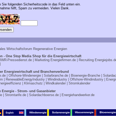
n Sie folgenden Sicherheitscode in das Feld unten ein.
ahme hilft, Spam zu vermeiden. Vielen Dank.
ales Wirtschaftsforum Regenerative Energien
n - One Stop Media Shop für die Energiewirtschaft
IWR-Pressedienst.de
| Marketing
Energiefirmen.de
| Recruiting
Energiejobs.d
|
er Energiewirtschaft und Branchenverbund
e.de
|
Offshore-Windenergie
|
Solarbranche.de
|
Bioenergie-Branche
|
Solarda
om
|
RenewableEnergyIndustry
|
Windindustry
|
Offshore-Windindustry |
Energi
nergieeffizienz
|
Klimaschutz
|
Windkalender
|
Stromkalender
e Energie - Strom- und Gasanbieter
de
|
Stromtarife.de
|
Solardachboerse.de
|
Energiehandwerker.de