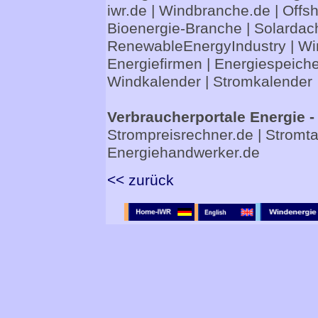
iwr.de
|
Windbranche.de
|
Offs
Bioenergie-Branche
|
Solardac
RenewableEnergyIndustry
|
Wi
Energiefirmen
|
Energiespeiche
Windkalender
|
Stromkalender
Verbraucherportale Energie -
Strompreisrechner.de
|
Stromta
Energiehandwerker.de
<< zurück