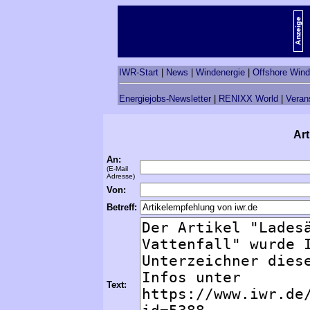
IWR-Start
|
News
|
Windenergie
|
Offshore Wind
Energiejobs-Newsletter
|
RENIXX World
|
Veran
Art
An:
(E-Mail
Adresse)
Von:
Betreff:
Text: