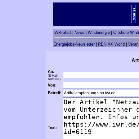
IWR-Start
|
News
|
Windenergie
|
Offshore Wind
Energiejobs-Newsletter
|
RENIXX World
|
Veran
Art
An:
(E-Mail
Adresse)
Von:
Betreff:
Text: