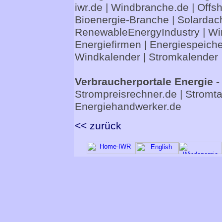
iwr.de
|
Windbranche.de
|
Offs
Bioenergie-Branche
|
Solardac
RenewableEnergyIndustry
|
Wi
Energiefirmen
|
Energiespeiche
Windkalender
|
Stromkalender
Verbraucherportale Energie -
Strompreisrechner.de
|
Stromta
Energiehandwerker.de
<< zurück