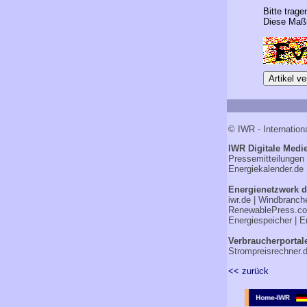
Bitte trage
Diese Maßn
© IWR - Internation
IWR Digitale Medie
Pressemitteilungen
Energiekalender.de
Energienetzwerk d
iwr.de
|
Windbranch
RenewablePress.c
Energiespeicher
|
E
Verbraucherportal
Strompreisrechner.
<< zurück