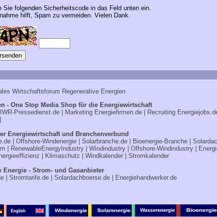
n Sie folgenden Sicherheitscode in das Feld unten ein.
ahme hilft, Spam zu vermeiden. Vielen Dank.
ales Wirtschaftsforum Regenerative Energien
n - One Stop Media Shop für die Energiewirtschaft
IWR-Pressedienst.de
| Marketing
Energiefirmen.de
| Recruiting
Energiejobs.d
|
er Energiewirtschaft und Branchenverbund
e.de
|
Offshore-Windenergie
|
Solarbranche.de
|
Bioenergie-Branche
|
Solarda
om
|
RenewableEnergyIndustry
|
Windindustry
|
Offshore-Windindustry |
Energi
nergieeffizienz
|
Klimaschutz
|
Windkalender
|
Stromkalender
e Energie - Strom- und Gasanbieter
de
|
Stromtarife.de
|
Solardachboerse.de
|
Energiehandwerker.de