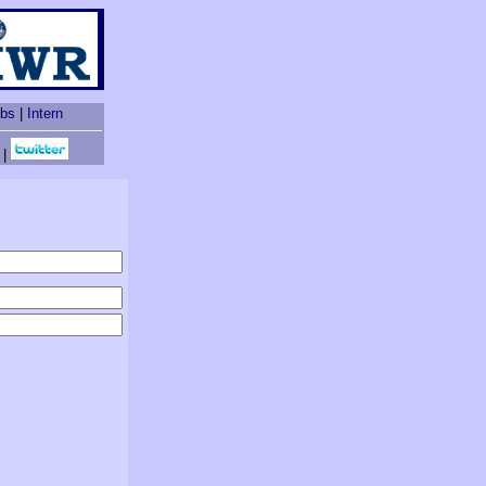
obs
|
Intern
|