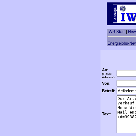
IWR-Start
|
New
Energiejobs-New
An:
(E-Mail
Adresse)
Von:
Betreff:
Text: