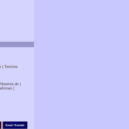
e
| Termine
chboerse.de
|
efirmen
|