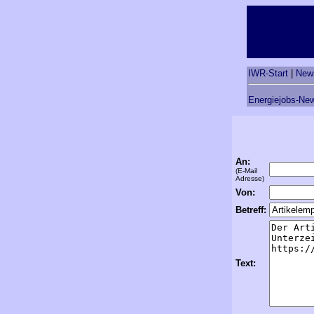
IWR-Start
|
New
Energiejobs-New
An:
(E-Mail
Adresse)
Von:
Betreff:
Text: