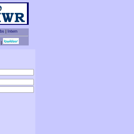
obs
|
Intern
|