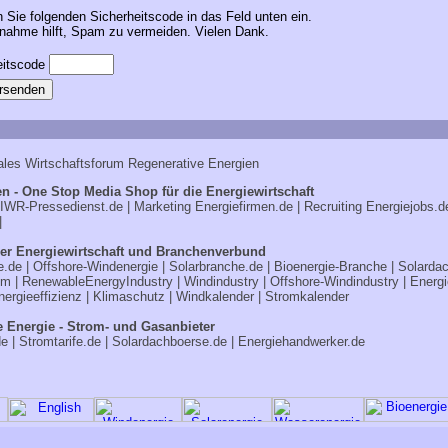
n Sie folgenden Sicherheitscode in das Feld unten ein.
ahme hilft, Spam zu vermeiden. Vielen Dank.
ales Wirtschaftsforum Regenerative Energien
n - One Stop Media Shop für die Energiewirtschaft
IWR-Pressedienst.de
| Marketing
Energiefirmen.de
| Recruiting
Energiejobs.d
|
er Energiewirtschaft und Branchenverbund
e.de
|
Offshore-Windenergie
|
Solarbranche.de
|
Bioenergie-Branche
|
Solarda
om
|
RenewableEnergyIndustry
|
Windindustry
|
Offshore-Windindustry |
Energi
nergieeffizienz
|
Klimaschutz
|
Windkalender
|
Stromkalender
e Energie - Strom- und Gasanbieter
de
|
Stromtarife.de
|
Solardachboerse.de
|
Energiehandwerker.de