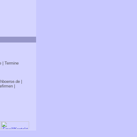
e
| Termine
chboerse.de
|
efirmen
|