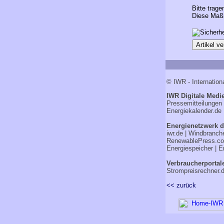
Bitte trage
Diese Maßn
© IWR - Internation
IWR Digitale Medie
Pressemitteilungen
Energiekalender.de
Energienetzwerk d
iwr.de
|
Windbranch
RenewablePress.c
Energiespeicher
|
E
Verbraucherportal
Strompreisrechner.
<< zurück