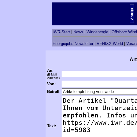
IWR-Start
|
News
|
Windenergie
|
Offshore Wind
Energiejobs-Newsletter
|
RENIXX World
|
Veran
Art
An:
(E-Mail
Adresse)
Von:
Betreff:
Text: