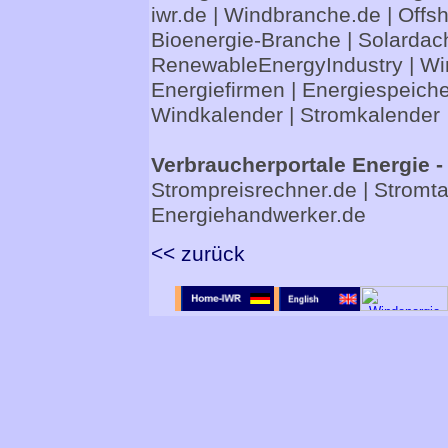
iwr.de
|
Windbranche.de
|
Offs
Bioenergie-Branche
|
Solardac
RenewableEnergyIndustry
|
Wi
Energiefirmen
|
Energiespeiche
Windkalender
|
Stromkalender
Verbraucherportale Energie -
Strompreisrechner.de
|
Stromta
Energiehandwerker.de
<< zurück