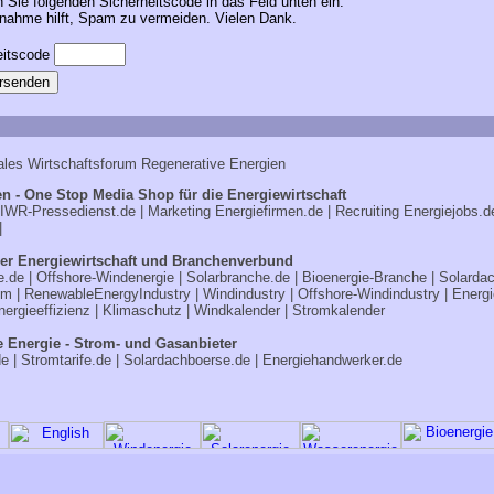
n Sie folgenden Sicherheitscode in das Feld unten ein.
ahme hilft, Spam zu vermeiden. Vielen Dank.
ales Wirtschaftsforum Regenerative Energien
n - One Stop Media Shop für die Energiewirtschaft
IWR-Pressedienst.de
| Marketing
Energiefirmen.de
| Recruiting
Energiejobs.d
|
er Energiewirtschaft und Branchenverbund
e.de
|
Offshore-Windenergie
|
Solarbranche.de
|
Bioenergie-Branche
|
Solarda
om
|
RenewableEnergyIndustry
|
Windindustry
|
Offshore-Windindustry |
Energi
nergieeffizienz
|
Klimaschutz
|
Windkalender
|
Stromkalender
e Energie - Strom- und Gasanbieter
de
|
Stromtarife.de
|
Solardachboerse.de
|
Energiehandwerker.de