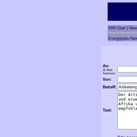
IWR-Start
|
New
Energiejobs-New
An:
(E-Mail
Adresse)
Von:
Betreff:
Text: