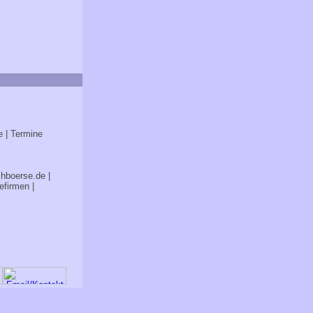
e
| Termine
chboerse.de
|
efirmen
|