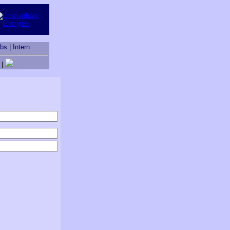
obs
|
Intern
|