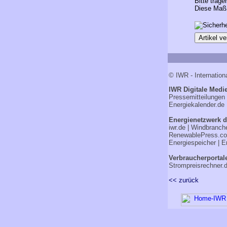
Bitte trage
Diese Maßn
© IWR - Internation
IWR Digitale Medie
Pressemitteilungen
Energiekalender.de
Energienetzwerk d
iwr.de
|
Windbranch
RenewablePress.c
Energiespeicher
|
E
Verbraucherportal
Strompreisrechner.
<< zurück