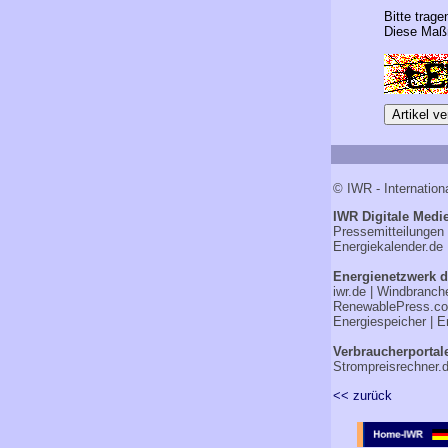
Bitte trage
Diese Maßn
© IWR - Internation
IWR Digitale Medie
Pressemitteilungen
Energiekalender.de
Energienetzwerk d
iwr.de
|
Windbranch
RenewablePress.c
Energiespeicher
|
E
Verbraucherportal
Strompreisrechner.
<< zurück