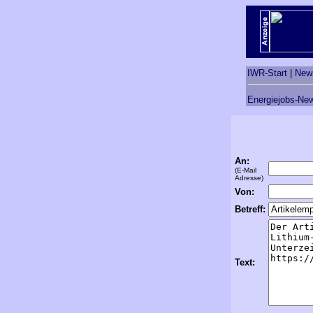
IWR-Start
|
New
Energiejobs-New
An:
(E-Mail
Adresse)
Von:
Betreff:
Text: