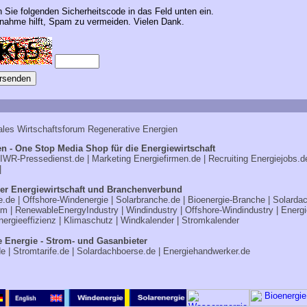
n Sie folgenden Sicherheitscode in das Feld unten ein.
ahme hilft, Spam zu vermeiden. Vielen Dank.
ales Wirtschaftsforum Regenerative Energien
n - One Stop Media Shop für die Energiewirtschaft
IWR-Pressedienst.de
| Marketing
Energiefirmen.de
| Recruiting
Energiejobs.d
|
er Energiewirtschaft und Branchenverbund
e.de
|
Offshore-Windenergie
|
Solarbranche.de
|
Bioenergie-Branche
|
Solarda
om
|
RenewableEnergyIndustry
|
Windindustry
|
Offshore-Windindustry |
Energi
nergieeffizienz
|
Klimaschutz
|
Windkalender
|
Stromkalender
e Energie - Strom- und Gasanbieter
de
|
Stromtarife.de
|
Solardachboerse.de
|
Energiehandwerker.de