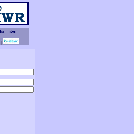
obs
|
Intern
|