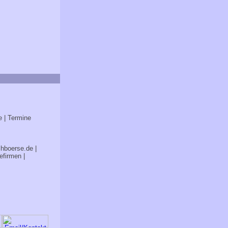
e
| Termine
chboerse.de
|
efirmen
|