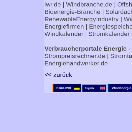
iwr.de
|
Windbranche.de
|
Offs
Bioenergie-Branche
|
Solardac
RenewableEnergyIndustry
|
Wi
Energiefirmen
|
Energiespeiche
Windkalender
|
Stromkalender
Verbraucherportale Energie -
Strompreisrechner.de
|
Stromta
Energiehandwerker.de
<< zurück