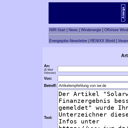
IWR-Start
|
News
|
Windenergie
|
Offshore Wind
Energiejobs-Newsletter
|
RENIXX World
|
Veran
Art
An:
(E-Mail
Adresse)
Von:
Betreff:
Text: