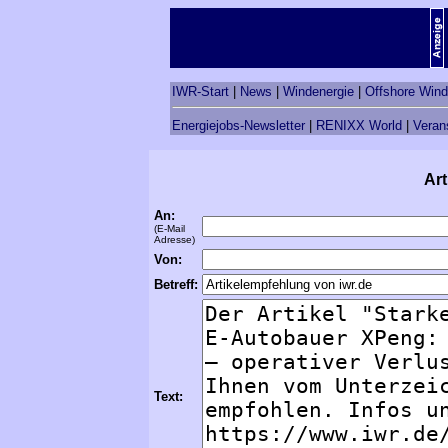
IWR-Start
|
News
|
Windenergie
|
Offshore Wind
Energiejobs-Newsletter
|
RENIXX World
|
Veran
Art
An:
(E-Mail
Adresse)
Von:
Betreff:
Text: