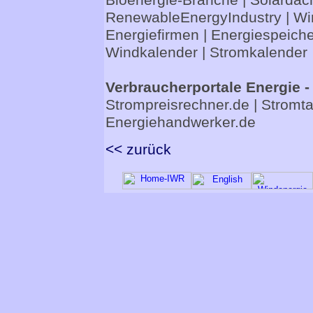
Bioenergie-Branche
|
Solardac
RenewableEnergyIndustry
|
Wi
Energiefirmen
|
Energiespeiche
Windkalender
|
Stromkalender
Verbraucherportale Energie -
Strompreisrechner.de
|
Stromta
Energiehandwerker.de
<< zurück