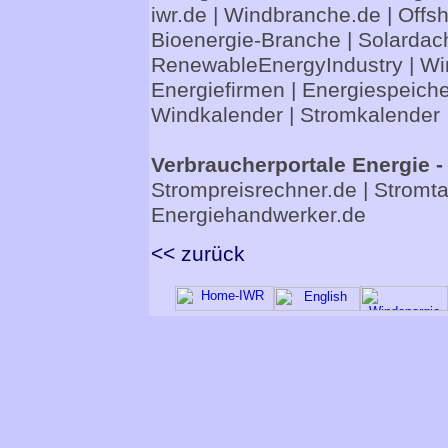
iwr.de
|
Windbranche.de
|
Offs
Bioenergie-Branche
|
Solardac
RenewableEnergyIndustry
|
Wi
Energiefirmen
|
Energiespeiche
Windkalender
|
Stromkalender
Verbraucherportale Energie -
Strompreisrechner.de
|
Stromta
Energiehandwerker.de
<< zurück