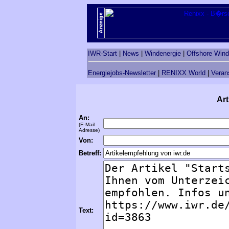
IWR-Start
|
News
|
Windenergie
|
Offshore Wind
Energiejobs-Newsletter
|
RENIXX World
|
Veran
Art
An:
(E-Mail
Adresse)
Von:
Betreff:
Text: