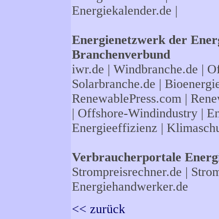
Energiekalender.de
|
Energienetzwerk der Energ
Branchenverbund
iwr.de
|
Windbranche.de
|
Of
Solarbranche.de
|
Bioenergi
RenewablePress.com
|
Rene
|
Offshore-Windindustry |
En
Energieeffizienz
|
Klimasch
Verbraucherportale Energi
Strompreisrechner.de
|
Strom
Energiehandwerker.de
<< zurück