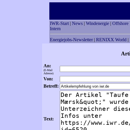
IWR-Start
|
News
|
Windenergie
|
Offshore
Intern
Energiejobs-Newsletter
|
RENIXX World
|
Art
An:
(E-Mail
Adresse)
Von:
Betreff:
Text: