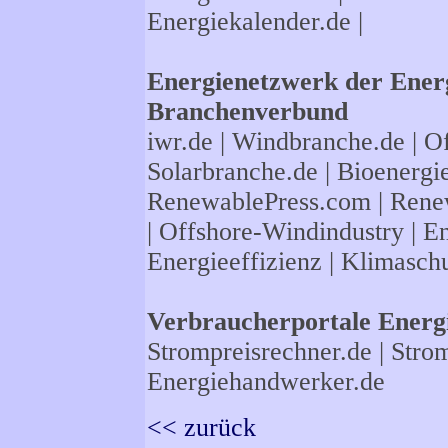
Energiekalender.de
|
Energienetzwerk der Energ
Branchenverbund
iwr.de
|
Windbranche.de
|
Of
Solarbranche.de
|
Bioenergi
RenewablePress.com
|
Rene
|
Offshore-Windindustry |
En
Energieeffizienz
|
Klimasch
Verbraucherportale Energi
Strompreisrechner.de
|
Strom
Energiehandwerker.de
<< zurück