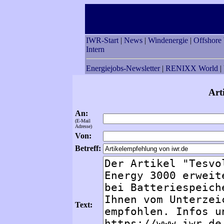
IWR-Start
|
News
|
Windenergie
|
Offshore
Intern
Energiejobs-Newsletter
|
RENIXX World
|
Art
An:
(E-Mail
Adresse)
Von:
Betreff:
Text: