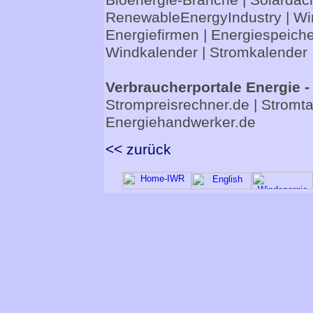
Bioenergie-Branche
|
Solardac
RenewableEnergyIndustry
|
Wi
Energiefirmen
|
Energiespeiche
Windkalender
|
Stromkalender
Verbraucherportale Energie -
Strompreisrechner.de
|
Stromta
Energiehandwerker.de
<< zurück