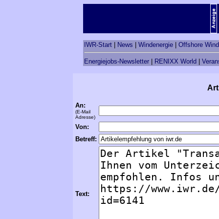
IWR-Start
|
News
|
Windenergie
|
Offshore Wind
Energiejobs-Newsletter
|
RENIXX World
|
Veran
Art
An:
(E-Mail
Adresse)
Von:
Betreff:
Text: