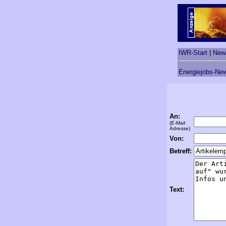
IWR-Start
|
New
Energiejobs-New
An:
(E-Mail
Adresse)
Von:
Betreff:
Text: