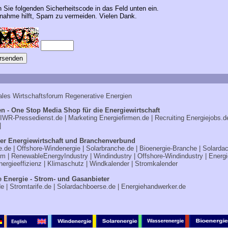
n Sie folgenden Sicherheitscode in das Feld unten ein.
ahme hilft, Spam zu vermeiden. Vielen Dank.
ales Wirtschaftsforum Regenerative Energien
n - One Stop Media Shop für die Energiewirtschaft
IWR-Pressedienst.de
| Marketing
Energiefirmen.de
| Recruiting
Energiejobs.d
|
er Energiewirtschaft und Branchenverbund
e.de
|
Offshore-Windenergie
|
Solarbranche.de
|
Bioenergie-Branche
|
Solarda
om
|
RenewableEnergyIndustry
|
Windindustry
|
Offshore-Windindustry |
Energi
nergieeffizienz
|
Klimaschutz
|
Windkalender
|
Stromkalender
e Energie - Strom- und Gasanbieter
de
|
Stromtarife.de
|
Solardachboerse.de
|
Energiehandwerker.de