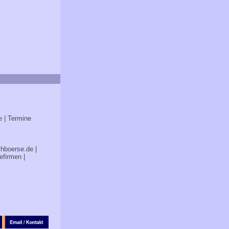
e
| Termine
chboerse.de
|
efirmen
|