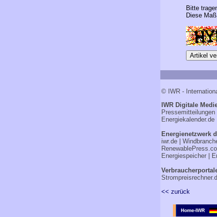
Bitte trage
Diese Maßn
© IWR - Internation
IWR Digitale Medie
Pressemitteilungen
Energiekalender.de
Energienetzwerk d
iwr.de
|
Windbranch
RenewablePress.c
Energiespeicher
|
E
Verbraucherportal
Strompreisrechner.
<< zurück