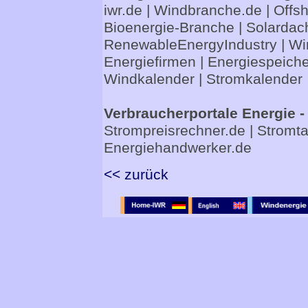
iwr.de
|
Windbranche.de
|
Offs
Bioenergie-Branche
|
Solardac
RenewableEnergyIndustry
|
Wi
Energiefirmen
|
Energiespeiche
Windkalender
|
Stromkalender
Verbraucherportale Energie -
Strompreisrechner.de
|
Stromta
Energiehandwerker.de
<< zurück