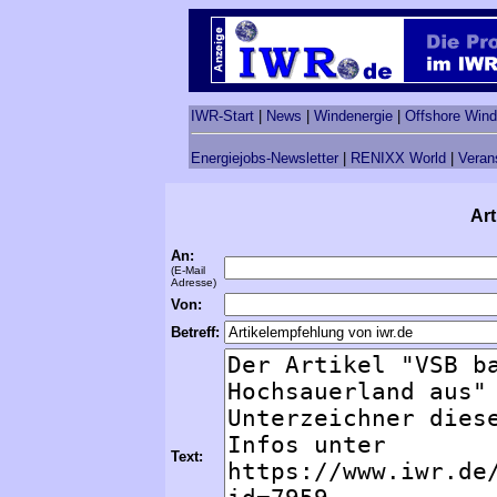
IWR-Start
|
News
|
Windenergie
|
Offshore Wind
Energiejobs-Newsletter
|
RENIXX World
|
Veran
Art
An:
(E-Mail
Adresse)
Von:
Betreff:
Text: