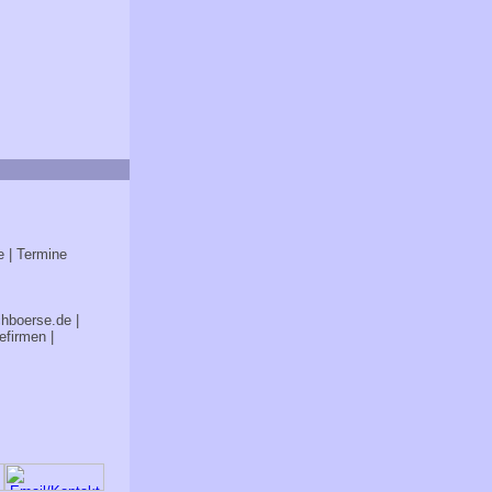
e
| Termine
chboerse.de
|
efirmen
|