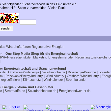
n Sie folgenden Sicherheitscode in das Feld unten ein.
ahme hilft, Spam zu vermeiden. Vielen Dank.
ales Wirtschaftsforum Regenerative Energien
n - One Stop Media Shop für die Energiewirtschaft
IWR-Pressedienst.de
| Marketing
Energiefirmen.de
| Recruiting
Energiejobs.d
|
er Energiewirtschaft und Branchenverbund
e.de
|
Offshore-Windenergie
|
Solarbranche.de
|
Bioenergie-Branche
|
Solarda
om
|
RenewableEnergyIndustry
|
Windindustry
|
Offshore-Windindustry |
Energi
nergieeffizienz
|
Klimaschutz
|
Windkalender
|
Stromkalender
e Energie - Strom- und Gasanbieter
de
|
Stromtarife.de
|
Solardachboerse.de
|
Energiehandwerker.de