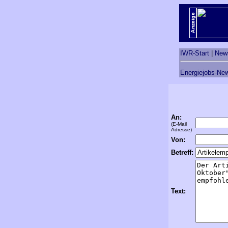
IWR-Start
|
New
Energiejobs-New
An:
(E-Mail
Adresse)
Von:
Betreff:
Text: