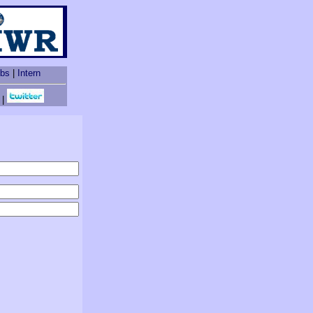
obs
|
Intern
|