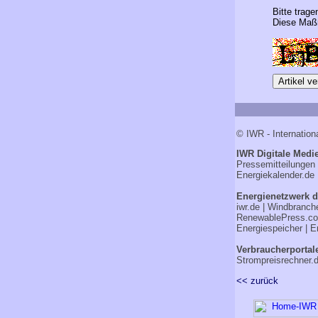
Bitte trage
Diese Maßn
© IWR - Internation
IWR Digitale Medie
Pressemitteilungen
Energiekalender.de
Energienetzwerk d
iwr.de
|
Windbranch
RenewablePress.c
Energiespeicher
|
E
Verbraucherportal
Strompreisrechner.
<< zurück