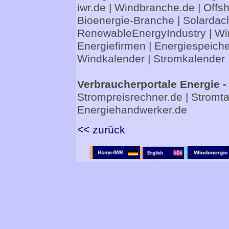
iwr.de
|
Windbranche.de
|
Offs
Bioenergie-Branche
|
Solardac
RenewableEnergyIndustry
|
Wi
Energiefirmen
|
Energiespeiche
Windkalender
|
Stromkalender
Verbraucherportale Energie -
Strompreisrechner.de
|
Stromta
Energiehandwerker.de
<< zurück