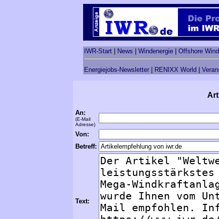
IWR-Start
|
News
|
Windenergie
|
Offshore Wind
Energiejobs-Newsletter
|
RENIXX World
|
Veran
Art
An:
(E-Mail
Adresse)
Von:
Betreff:
Text: