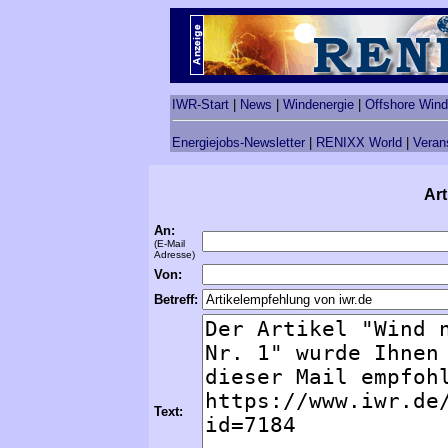
IWR-Start
|
News
|
Windenergie
|
Offshore Wind
Energiejobs-Newsletter
|
RENIXX World
|
Veran
Art
An:
(E-Mail
Adresse)
Von:
Betreff:
Text: