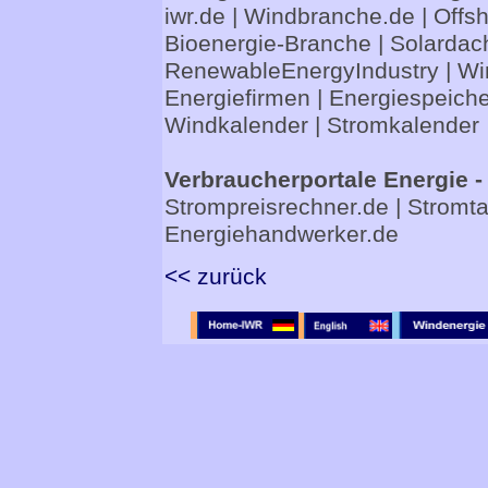
iwr.de
|
Windbranche.de
|
Offs
Bioenergie-Branche
|
Solardac
RenewableEnergyIndustry
|
Wi
Energiefirmen
|
Energiespeiche
Windkalender
|
Stromkalender
Verbraucherportale Energie -
Strompreisrechner.de
|
Stromta
Energiehandwerker.de
<< zurück