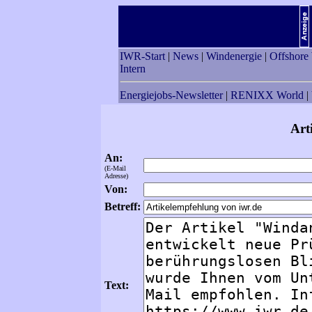
IWR-Start
|
News
|
Windenergie
|
Offshore
Intern
Energiejobs-Newsletter
|
RENIXX World
|
Art
An:
(E-Mail
Adresse)
Von:
Betreff:
Text: