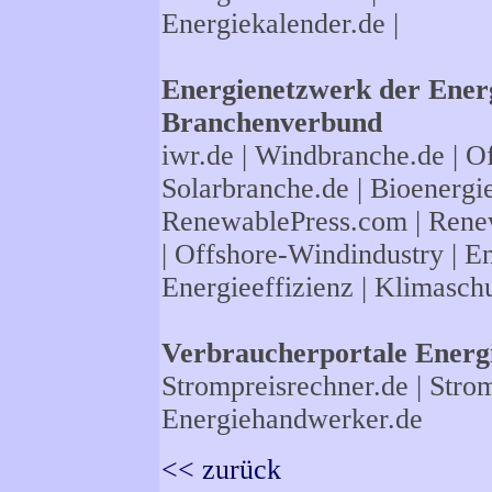
Energiekalender.de
|
Energienetzwerk der Energ
Branchenverbund
iwr.de
|
Windbranche.de
|
Of
Solarbranche.de
|
Bioenergi
RenewablePress.com
|
Rene
|
Offshore-Windindustry |
En
Energieeffizienz
|
Klimasch
Verbraucherportale Energi
Strompreisrechner.de
|
Strom
Energiehandwerker.de
<< zurück