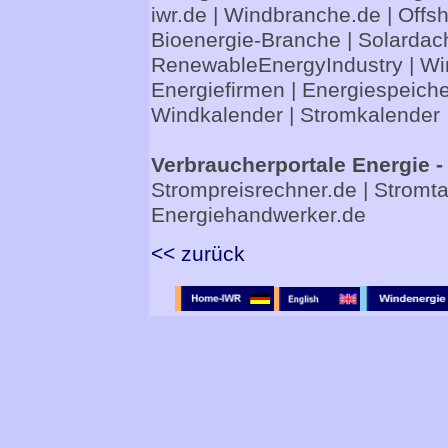
iwr.de
|
Windbranche.de
|
Offs
Bioenergie-Branche
|
Solardac
RenewableEnergyIndustry
|
Wi
Energiefirmen
|
Energiespeiche
Windkalender
|
Stromkalender
Verbraucherportale Energie -
Strompreisrechner.de
|
Stromta
Energiehandwerker.de
<< zurück