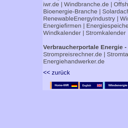
iwr.de
|
Windbranche.de
|
Offs
Bioenergie-Branche
|
Solardac
RenewableEnergyIndustry
|
Wi
Energiefirmen
|
Energiespeiche
Windkalender
|
Stromkalender
Verbraucherportale Energie -
Strompreisrechner.de
|
Stromta
Energiehandwerker.de
<< zurück