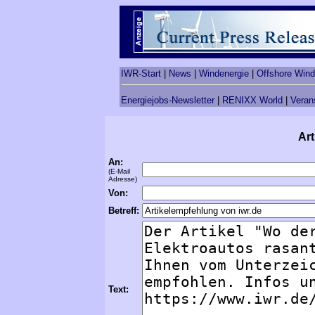
IWR-Start
|
News
|
Windenergie
|
Offshore Wind
Energiejobs-Newsletter
|
RENIXX World
|
Veran
Art
An:
(E-Mail
Adresse)
Von:
Betreff:
Text: