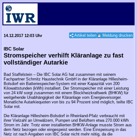
Artikel teilen
Meldung drucken
14.12.2017 12:03 Uhr
IBC Solar
Stromspeicher verhilft Kläranlage zu fast
vollständiger Autarkie
Bad Staffelstein – Die IBC Solar AG hat zusammen mit seinem
Fachpartner Schmitz Haustechnik GmbH in der Kläranlage Hillesheim-
Bolsdorf ein Batteriespeicher-System mit einer Kapazität von 200
Kilowattstunden (kWh) installiert. Der Stromspeicher mit einer Leistung
von 24 kW sorgt zusammen mit einem Blockheizkraftwerk (BHKW) für
weitgehende Unabhängigkeit der Kläranlage vom Energieversorger.
Monatliche Autarkiequoten von bis zu 94 Prozent sind möglich, teilte IBC
Solar mit.
Die Kläranlage Hillesheim-Bolsdorf in Rheinland-Pfalz verbraucht mit
ihrer Vielzahl an Umwälzern, Pumpen und Belüftern etwa 270.000 kWh
Strom im Jahr. Trotz einer installierten BHKW-Anlage musste Strom aus
dem Netz bezogen oder eingespeist werden. Eine Einspeisung in das
Netz ist nach Angaben von IBC Solar nicht mehr nötig, da die