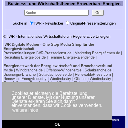
Business- und Wirtschaftsthemen Erneuerbare Energien
Suche in
IWR - Newsticker
Original-Pressemitteilungen
© IWR - Internationales Wirtschaftsforum Regenerative Energien
IWR Digitale Medien - One Stop Media Shop für die
Energiewirtschaft
Pressemitteilungen
IWR-Pressedienst.de
| Marketing
Energiefirmen.de
|
Recruiting
Energiejobs.de
| Termine
Energiekalender.de
|
Energienetzwerk der Energiewirtschaft und Branchenverbund
iwr.de
|
Windbranche.de
|
Offshore-Windenergie
|
Solarbranche.de
|
Bioenergie-Branche
|
Solardachboerse.de
|
RenewablePress.com
|
RenewableEnergyIndustry
|
Windindustry
|
Offshore-Windindustry |
Energiefirmen
|
Energiespeicher
|
Energieeffizienz
|
Klimaschutz
|
Windkalender
|
Stromkalender
Cookies erleichtern die Bereitstellung
Verbraucherportale Energie - Strom- und Gasanbieter
unserer Dienste. Mit der Nutzung unserer
Strompreisrechner.de
|
Stromtarife.de
|
Solardachboerse.de
|
Dienste erklären Sie sich damit
Energiehandwerker.de
einverstanden, dass wir Cookies verwenden.
weitere Infos
<< zurück
Ok