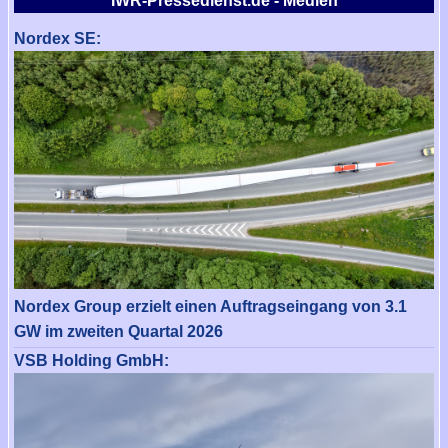
IWR-Pressedienst.de - Medien
Nordex SE:
Nordex Group erzielt einen Auftragseingang von 3.1
GW im zweiten Quartal 2026
VSB Holding GmbH: