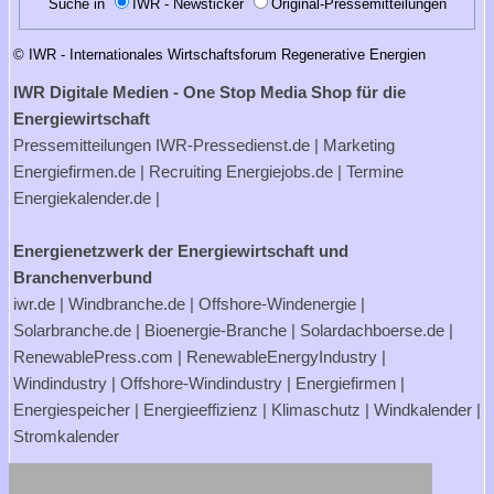
Suche in
IWR - Newsticker
Original-Pressemitteilungen
© IWR - Internationales Wirtschaftsforum Regenerative Energien
IWR Digitale Medien - One Stop Media Shop für die
Energiewirtschaft
Pressemitteilungen
IWR-Pressedienst.de
| Marketing
Energiefirmen.de
| Recruiting
Energiejobs.de
| Termine
Energiekalender.de
|
Energienetzwerk der Energiewirtschaft und
Branchenverbund
iwr.de
|
Windbranche.de
|
Offshore-Windenergie
|
Solarbranche.de
|
Bioenergie-Branche
|
Solardachboerse.de
|
RenewablePress.com
|
RenewableEnergyIndustry
|
Windindustry
|
Offshore-Windindustry |
Energiefirmen
|
Energiespeicher
|
Energieeffizienz
|
Klimaschutz
|
Windkalender
|
Stromkalender
Verbraucherportale Energie - Strom- und Gasanbieter