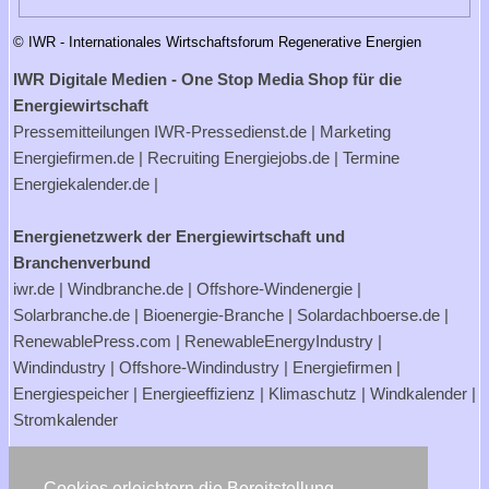
© IWR - Internationales Wirtschaftsforum Regenerative Energien
IWR Digitale Medien - One Stop Media Shop für die
Energiewirtschaft
Pressemitteilungen
IWR-Pressedienst.de
| Marketing
Energiefirmen.de
| Recruiting
Energiejobs.de
| Termine
Energiekalender.de
|
Energienetzwerk der Energiewirtschaft und
Branchenverbund
iwr.de
|
Windbranche.de
|
Offshore-Windenergie
|
Solarbranche.de
|
Bioenergie-Branche
|
Solardachboerse.de
|
RenewablePress.com
|
RenewableEnergyIndustry
|
Windindustry
|
Offshore-Windindustry |
Energiefirmen
|
Energiespeicher
|
Energieeffizienz
|
Klimaschutz
|
Windkalender
|
Stromkalender
Verbraucherportale Energie - Strom- und Gasanbieter
Cookies erleichtern die Bereitstellung