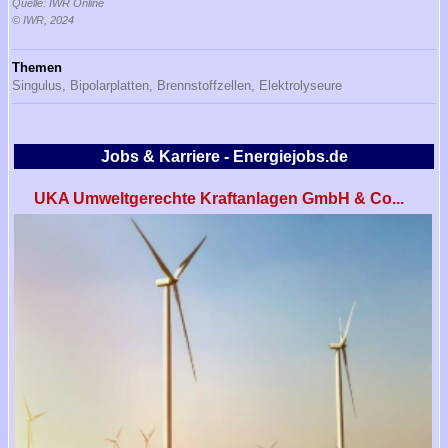
Quelle: IWR Online
© IWR, 2024
Themen
Singulus,
Bipolarplatten,
Brennstoffzellen,
Elektrolyseure
Jobs & Karriere - Energiejobs.de
UKA Umweltgerechte Kraftanlagen GmbH & Co...