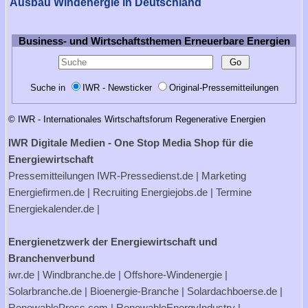
Ausbau Windenergie in Deutschland
Business- und Wirtschaftsthemen Erneuerbare Energien
Suche in
IWR - Newsticker
Original-Pressemitteilungen
© IWR - Internationales Wirtschaftsforum Regenerative Energien
IWR Digitale Medien - One Stop Media Shop für die
Energiewirtschaft
Pressemitteilungen
IWR-Pressedienst.de
| Marketing
Energiefirmen.de
| Recruiting
Energiejobs.de
| Termine
Energiekalender.de
|
Energienetzwerk der Energiewirtschaft und
Branchenverbund
iwr.de
|
Windbranche.de
|
Offshore-Windenergie
|
Solarbranche.de
|
Bioenergie-Branche
|
Solardachboerse.de
|
RenewablePress.com
|
RenewableEnergyIndustry
|