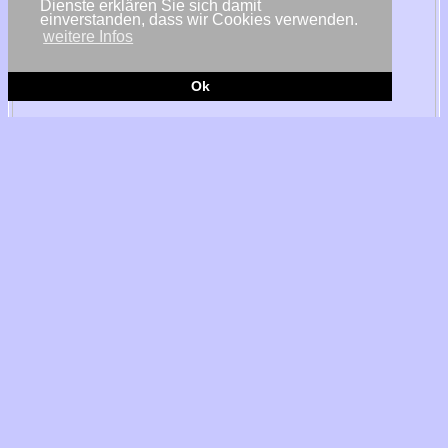
Dienste erklären Sie sich damit
einverstanden, dass wir Cookies verwenden.
weitere Infos
Ok
© Microsoft
Washington - Der US-Konzern Microsoft und die G42 mit Sitz in
Abu Dhabi, Vereinigte Arabische Emirate, haben ein
umfassendes Paket digitaler Investitionen in Kenia angekündigt.