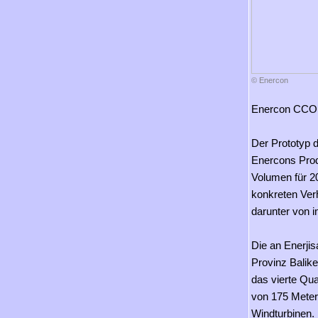
© Enercon
Enercon CCO U
Der Prototyp d
Enercons Produ
Volumen für 20
konkreten Verh
darunter von 
Die an Enerjis
Provinz Balike
das vierte Qu
von 175 Meter
Windturbinen. 