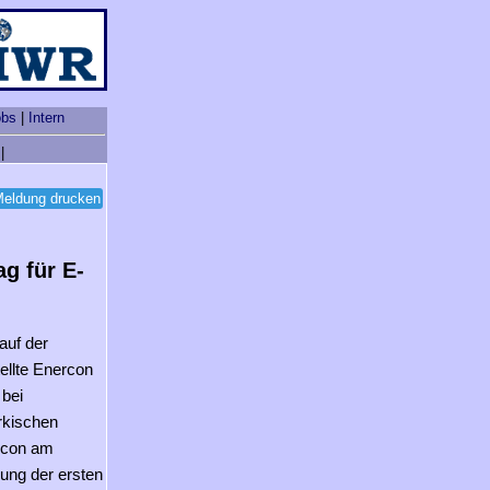
obs
|
Intern
|
eldung drucken
ag für E-
auf der
ellte Enercon
bei
rkischen
ercon am
rung der ersten