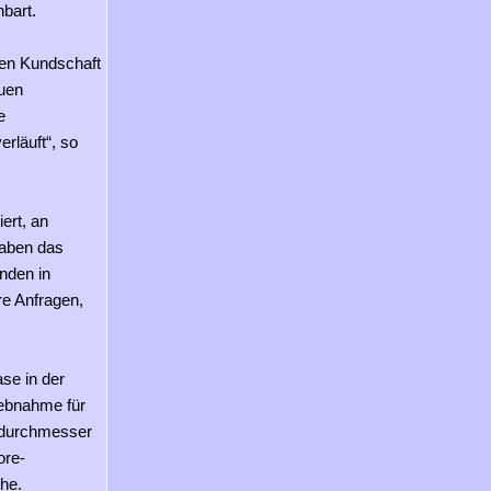
nbart.
len Kundschaft
euen
e
rläuft“, so
ert, an
haben das
nden in
re Anfragen,
se in der
riebnahme für
ordurchmesser
ore-
he.