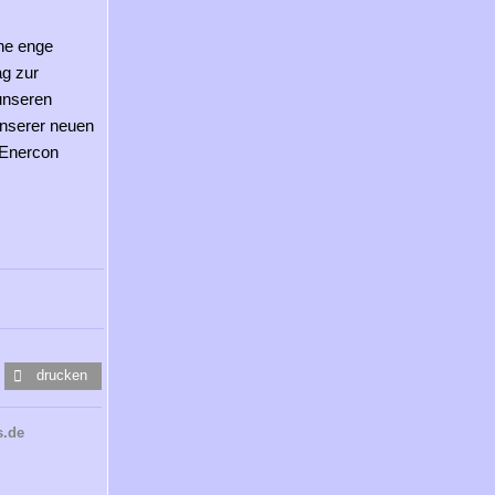
ine enge
ag zur
unseren
unserer neuen
 Enercon
drucken
s.de