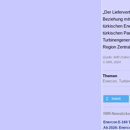
„Der Lieferver
Beziehung mit 
türkischen En
türkischen Pa
Turbinengenera
Region Zentral
Quelle: IWR Online
© IWR, 2024
Themen
Enercon,
Turbin
tweet
IWR-Newsticke