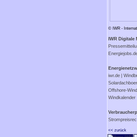
© IWR - Interna
IWR Digitale 
Pressemitteil
Energiejobs.d
Energienetzw
iwr.de
|
Windb
Solardachboe
Offshore-Wind
Windkalender
Verbraucherp
Strompreisrec
<< zurück