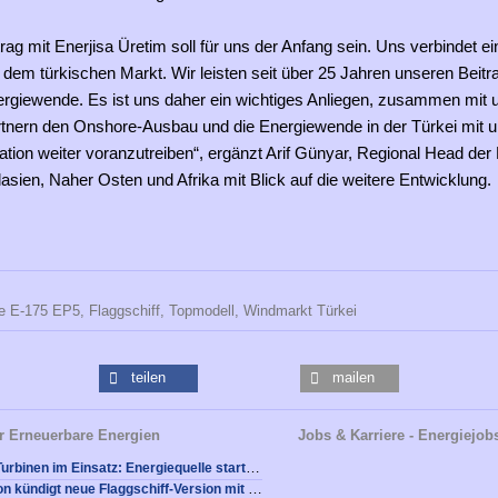
trag mit Enerjisa Üretim soll für uns der Anfang sein. Uns verbindet e
dem türkischen Markt. Wir leisten seit über 25 Jahren unseren Beitr
ergiewende. Es ist uns daher ein wichtiges Anliegen, zusammen mit 
rtnern den Onshore-Ausbau und die Energiewende in der Türkei mit 
tion weiter voranzutreiben“, ergänzt Arif Günyar, Regional Head der
asien, Naher Osten und Afrika mit Blick auf die weitere Entwicklung.
e E-175 EP5,
Flaggschiff,
Topmodell,
Windmarkt Türkei
teilen
mailen
r Erneuerbare Energien
Jobs & Karriere - Energiejob
Enercon E-160 Turbinen im Einsatz: Energiequelle startet Bau von Windprojekt in Eulitz in Sachsen
Ab 2026: Enercon kündigt neue Flaggschiff-Version mit 7,0 MW Leistung an