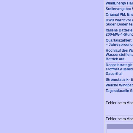
DWD warnt vor a
Süden Böden tei
Italiens Batter
200-MW-4-Stund
Quartalszahlen
– Jahresprognos
Hochlauf des Wa
Wasserstofflei
Betrieb auf
Doppelstrategi
eröffnet Ausbil
Dauerthal
Stromstatisik- 
Welche Windberu
Tagesaktuelle S
Fehler beim Abr
Fehler beim Abr