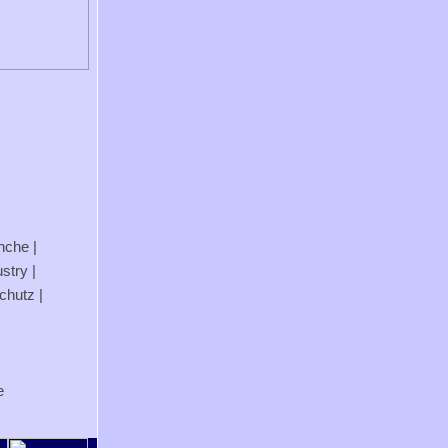
anche
|
stry
|
chutz
|
e