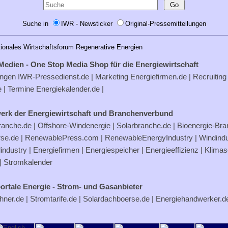
Suche in
IWR - Newsticker
Original-Pressemitteilungen
tionales Wirtschaftsforum Regenerative Energien
Medien - One Stop Media Shop für die Energiewirtschaft
ungen
IWR-Pressedienst.de
| Marketing
Energiefirmen.de
| Recruiting
e
| Termine
Energiekalender.de
|
erk der Energiewirtschaft und Branchenverbund
ranche.de
|
Offshore-Windenergie
|
Solarbranche.de
|
Bioenergie-Br
rse.de
|
RenewablePress.com
|
RenewableEnergyIndustry
|
Windindu
industry |
Energiefirmen
|
Energiespeicher
|
Energieeffizienz
|
Klimas
|
Stromkalender
ortale Energie - Strom- und Gasanbieter
hner.de
|
Stromtarife.de
|
Solardachboerse.de
|
Energiehandwerker.d