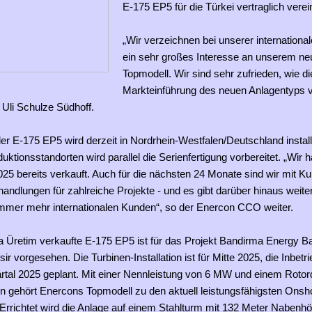
E-175 EP5 für die Türkei vertraglich verei
„Wir verzeichnen bei unserer internationa
ein sehr großes Interesse an unserem n
Topmodell. Wir sind sehr zufrieden, wie di
Markteinführung des neuen Anlagentyps ve
li Schulze Südhoff.
er E-175 EP5 wird derzeit in Nordrhein-Westfalen/Deutschland installi
ktionsstandorten wird parallel die Serienfertigung vorbereitet. „Wir 
25 bereits verkauft. Auch für die nächsten 24 Monate sind wir mit Ku
andlungen für zahlreiche Projekte - und es gibt darüber hinaus weite
immer mehr internationalen Kunden“, so der Enercon CCO weiter.
a Üretim verkaufte E-175 EP5 ist für das Projekt Bandirma Energy Ba
sir vorgesehen. Die Turbinen-Installation ist für Mitte 2025, die Inbet
artal 2025 geplant. Mit einer Nennleistung von 6 MW und einem Rot
n gehört Enercons Topmodell zu den aktuell leistungsfähigsten Onsh
Errichtet wird die Anlage auf einem Stahlturm mit 132 Meter Nabenhö