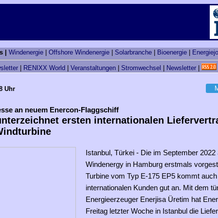
s |
Windenergie
|
Offshore Windenergie
|
Solarbranche
|
Bioenergie
|
Energiej
sletter
|
RENIXX World
|
Veranstaltungen
|
Stromwechsel
|
Newsletter
|
M
8 Uhr
esse an neuem Enercon-Flaggschiff
nterzeichnet ersten internationalen Liefervertr
Windturbine
Istanbul, Türkei - Die im September 2022 
Windenergy in Hamburg erstmals vorgest
Turbine vom Typ E-175 EP5 kommt auch 
internationalen Kunden gut an. Mit dem tü
Energieerzeuger Enerjisa Üretim hat En
Freitag letzter Woche in Istanbul die Liefe