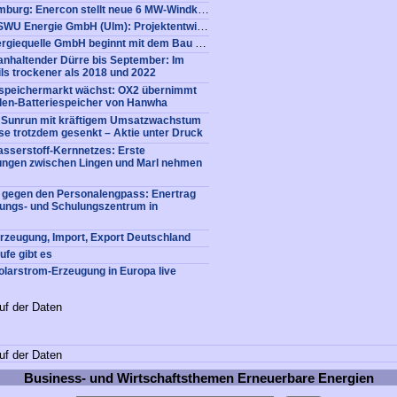
WindEnergy Hamburg: Enercon stellt neue 6 MW-Windkraftanlage vor
Stellenangebot SWU Energie GmbH (Ulm): Projektentwickler/-planer/-manager (m/w/d)
Original PM: Energiequelle GmbH beginnt mit dem Bau des Windparks Eulitz
nhaltender Dürre bis September: Im
ls trockener als 2018 und 2022
iespeichermarkt wächst: OX2 übernimmt
en-Batteriespeicher von Hanwha
: Sunrun mit kräftigem Umsatzwachstum
e trotzdem gesenkt – Aktie unter Druck
sserstoff-Kernnetzes: Erste
tungen zwischen Lingen und Marl nehmen
e gegen den Personalengpass: Enertrag
dungs- und Schulungszentrum in
Erzeugung, Import, Export Deutschland
fe gibt es
olarstrom-Erzeugung in Europa live
uf der Daten
uf der Daten
Business- und Wirtschaftsthemen Erneuerbare Energien