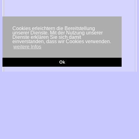
Cookies erleichtern die Bereitstellung
unserer Dienste. Mit der Nutzung unserer
Dienste erklären Sie sich damit
einverstanden, dass wir Cookies verwenden.
weitere Infos
Ok
© Nordex SE