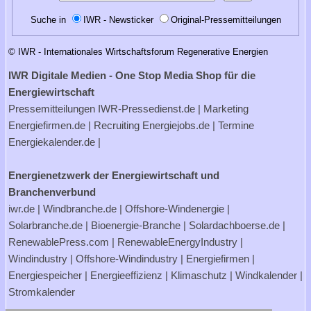
Suche in
IWR - Newsticker
Original-Pressemitteilungen
© IWR - Internationales Wirtschaftsforum Regenerative Energien
IWR Digitale Medien - One Stop Media Shop für die
Energiewirtschaft
Pressemitteilungen
IWR-Pressedienst.de
| Marketing
Energiefirmen.de
| Recruiting
Energiejobs.de
| Termine
Energiekalender.de
|
Energienetzwerk der Energiewirtschaft und
Branchenverbund
iwr.de
|
Windbranche.de
|
Offshore-Windenergie
|
Solarbranche.de
|
Bioenergie-Branche
|
Solardachboerse.de
|
RenewablePress.com
|
RenewableEnergyIndustry
|
Windindustry
|
Offshore-Windindustry |
Energiefirmen
|
Energiespeicher
|
Energieeffizienz
|
Klimaschutz
|
Windkalender
|
Stromkalender