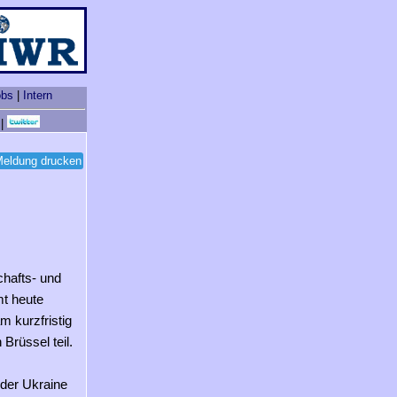
obs
|
Intern
|
eldung drucken
chafts- und
t heute
 kurzfristig
Brüssel teil.
 der Ukraine