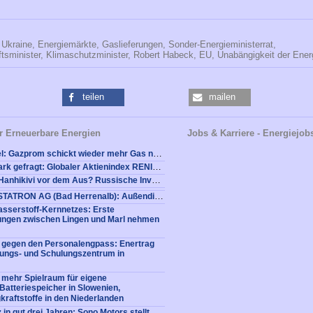
Ukraine,
Energiemärkte,
Gaslieferungen,
Sonder-Energieministerrat,
tsminister,
Klimaschutzminister,
Robert Habeck,
EU,
Unabängigkeit der Ener
teilen
mailen
r Erneuerbare Energien
Jobs & Karriere - Energiejob
Am langen Hebel: Gazprom schickt wieder mehr Gas nach Europa
Grüne Aktien stark gefragt: Globaler Aktienindex RENIXX World legt um weitere 4 Prozent zu
Atomkraftwerk Hanhikivi vor dem Aus? Russische Invasion in der Ukraine trifft finnische AKW-Pläne
Stellenangebot STATRON AG (Bad Herrenalb): Außendienstmitarbeiter Vertrieb / Sales Manager (m/w/d) für USV Anlagen und Batteriesysteme
sserstoff-Kernnetzes: Erste
tungen zwischen Lingen und Marl nehmen
e gegen den Personalengpass: Enertrag
dungs- und Schulungszentrum in
 mehr Spielraum für eigene
: Batteriespeicher in Slowenien,
kraftstoffe in den Niederlanden
 in gut drei Jahren: Sono Motors stellt