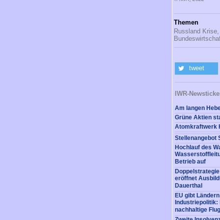
Themen
Russland Krise,
Bundeswirtschaf
tweet
IWR-Newsticke
Hochlauf des Wa
Wasserstofflei
Betrieb auf
Doppelstrategi
eröffnet Ausbil
Dauerthal
EU gibt Ländern
Industriepolitik
nachhaltige Flug
Zweite Insolvenz