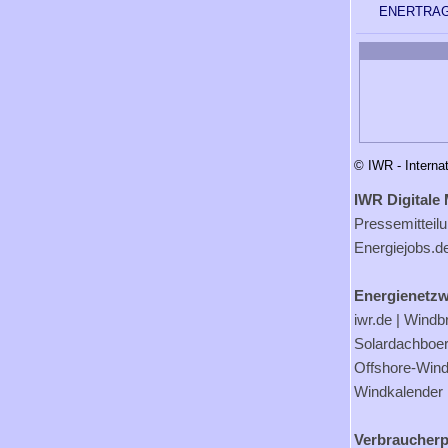
ENERTRAG
© IWR - Interna
IWR Digitale 
Pressemitteil
Energiejobs.d
Energienetzw
iwr.de
|
Windb
Solardachboe
Offshore-Wind
Windkalender
Verbraucherp