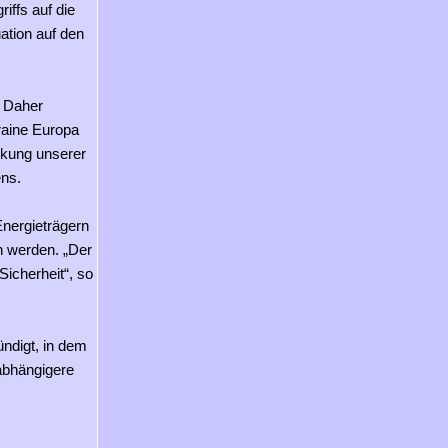
iffs auf die
ation auf den
. Daher
kraine Europa
ärkung unserer
ens.
Energieträgern
 werden. „Der
icherheit“, so
ndigt, in dem
nabhängigere