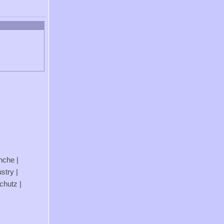
anche
|
stry
|
chutz
|