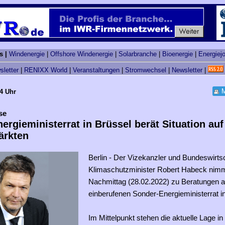
s |
Windenergie
|
Offshore Windenergie
|
Solarbranche
|
Bioenergie
|
Energiej
sletter
|
RENIXX World
|
Veranstaltungen
|
Stromwechsel
|
Newsletter
|
M
04 Uhr
se
ergieministerrat in Brüssel berät Situation auf
ärkten
Berlin - Der Vizekanzler und Bundeswirts
Klimaschutzminister Robert Habeck nimm
Nachmittag (28.02.2022) zu Beratungen am
einberufenen Sonder-Energieministerrat in 
Im Mittelpunkt stehen die aktuelle Lage in