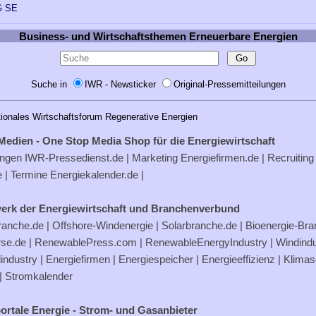
 SE
Business- und Wirtschaftsthemen Erneuerbare Energien
Suche in
IWR - Newsticker
Original-Pressemitteilungen
tionales Wirtschaftsforum Regenerative Energien
Medien - One Stop Media Shop für die Energiewirtschaft
ungen
IWR-Pressedienst.de
| Marketing
Energiefirmen.de
| Recruiting
e
| Termine
Energiekalender.de
|
erk der Energiewirtschaft und Branchenverbund
ranche.de
|
Offshore-Windenergie
|
Solarbranche.de
|
Bioenergie-Br
rse.de
|
RenewablePress.com
|
RenewableEnergyIndustry
|
Windindu
industry |
Energiefirmen
|
Energiespeicher
|
Energieeffizienz
|
Klimas
|
Stromkalender
ortale Energie - Strom- und Gasanbieter