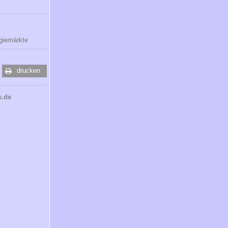
giemärkte
drucken
s.de