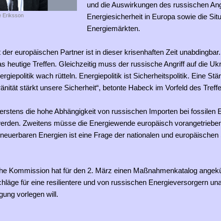
und die Auswirkungen des russischen Angr
 Eriksson
Energiesicherheit in Europa sowie die Situ
Energiemärkten.
ät der europäischen Partner ist in dieser krisenhaften Zeit unabdingbar
s heutige Treffen. Gleichzeitig muss der russische Angriff auf die U
rgiepolitik wach rütteln. Energiepolitik ist Sicherheitspolitik. Eine St
nität stärkt unsere Sicherheit“, betonte Habeck im Vorfeld des Treff
rstens die hohe Abhängigkeit von russischen Importen bei fossilen 
rden. Zweitens müsse die Energiewende europäisch vorangetrieben
euerbaren Energien ist eine Frage der nationalen und europäischen S
he Kommission hat für den 2. März einen Maßnahmenkatalog angekü
hläge für eine resilientere und von russischen Energieversorgern u
ung vorlegen will.