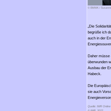
© BMWK / Susanne
„Die Solidarit
begrüße ich da
auch in der Ene
Energiesouverä
Daher müsse e
überwunden we
Ausbau der Ern
Habeck.
Die Europäisc
sie auch Vorsc
Energieversorg
Quelle: IWR Online
© IWR, 2022