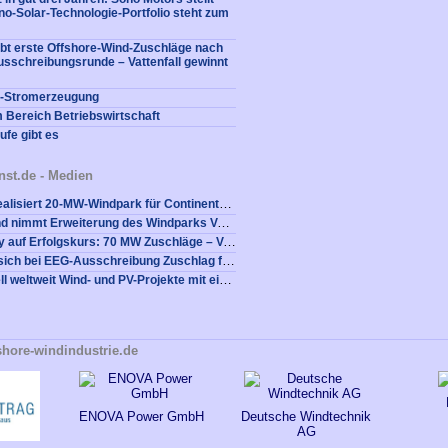
no-Solar-Technologie-Portfolio steht zum
bt erste Offshore-Wind-Zuschläge nach
usschreibungsrunde – Vattenfall gewinnt
e-Stromerzeugung
m Bereich Betriebswirtschaft
fe gibt es
nst.de - Medien
Nordex Group realisiert 20-MW-Windpark für Continental Reifenwerk in Korbach
VSB Deutschland nimmt Erweiterung des Windparks Vockenrod erfolgreich in Betrieb
Eurowind Energy auf Erfolgskurs: 70 MW Zuschläge – Verstärkung des Teams geplant
Alterric sichert sich bei EEG-Ausschreibung Zuschlag für alle eingereichten Projekte mit insgesamt 242 MW zu installierender Leistung
JUWI baut aktuell weltweit Wind- und PV-Projekte mit einer Leistung von einem Gigawatt
shore-windindustrie.de
ENOVA Power GmbH
Deutsche Windtechnik
AG