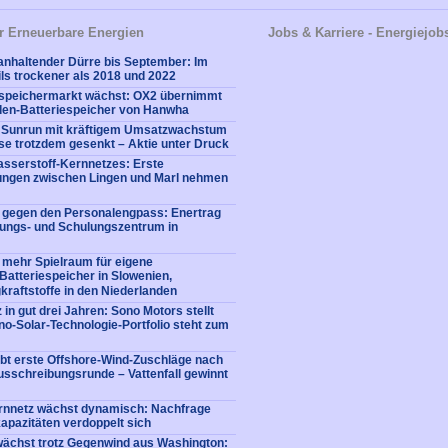
r Erneuerbare Energien
Jobs & Karriere - Energiejob
nhaltender Dürre bis September: Im
ls trockener als 2018 und 2022
iespeichermarkt wächst: OX2 übernimmt
en-Batteriespeicher von Hanwha
: Sunrun mit kräftigem Umsatzwachstum
e trotzdem gesenkt – Aktie unter Druck
sserstoff-Kernnetzes: Erste
tungen zwischen Lingen und Marl nehmen
e gegen den Personalengpass: Enertrag
dungs- und Schulungszentrum in
 mehr Spielraum für eigene
: Batteriespeicher in Slowenien,
kraftstoffe in den Niederlanden
 in gut drei Jahren: Sono Motors stellt
no-Solar-Technologie-Portfolio steht zum
bt erste Offshore-Wind-Zuschläge nach
usschreibungsrunde – Vattenfall gewinnt
rnnetz wächst dynamisch: Nachfrage
apazitäten verdoppelt sich
ächst trotz Gegenwind aus Washington: