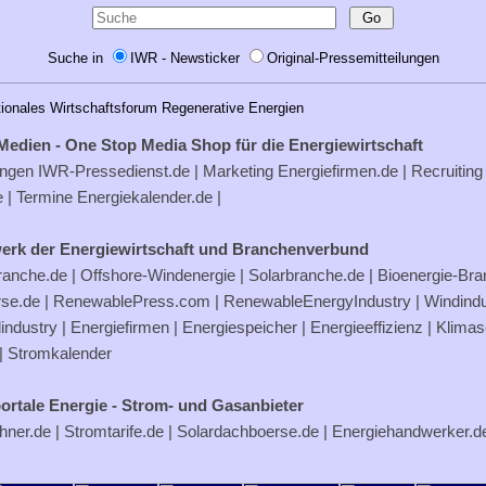
Suche in
IWR - Newsticker
Original-Pressemitteilungen
tionales Wirtschaftsforum Regenerative Energien
Medien - One Stop Media Shop für die Energiewirtschaft
ungen
IWR-Pressedienst.de
| Marketing
Energiefirmen.de
| Recruiting
e
| Termine
Energiekalender.de
|
erk der Energiewirtschaft und Branchenverbund
ranche.de
|
Offshore-Windenergie
|
Solarbranche.de
|
Bioenergie-Br
rse.de
|
RenewablePress.com
|
RenewableEnergyIndustry
|
Windindu
industry |
Energiefirmen
|
Energiespeicher
|
Energieeffizienz
|
Klimas
|
Stromkalender
ortale Energie - Strom- und Gasanbieter
hner.de
|
Stromtarife.de
|
Solardachboerse.de
|
Energiehandwerker.d