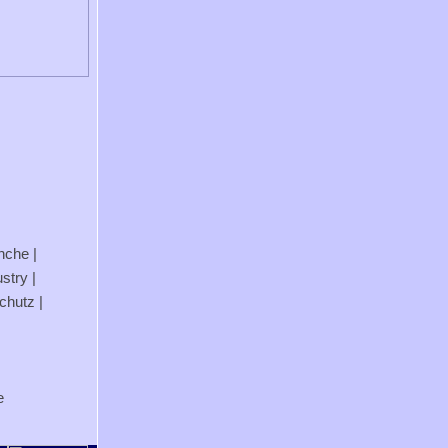
anche
|
stry
|
chutz
|
e