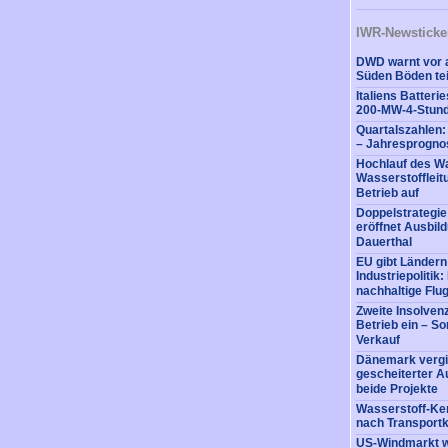
IWR-Newsticke
DWD warnt vor a
Süden Böden tei
Italiens Batter
200-MW-4-Stund
Quartalszahlen
– Jahresprognos
Hochlauf des Wa
Wasserstofflei
Betrieb auf
Doppelstrategi
eröffnet Ausbil
Dauerthal
EU gibt Ländern
Industriepolitik
nachhaltige Flug
Zweite Insolvenz
Betrieb ein – So
Verkauf
Dänemark vergi
gescheiterter A
beide Projekte
Wasserstoff-Ke
nach Transportk
US-Windmarkt w