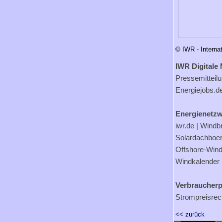
© IWR - Interna
IWR Digitale 
Pressemitteil
Energiejobs.d
Energienetzw
iwr.de
|
Windb
Solardachboe
Offshore-Wind
Windkalender
Verbraucherp
Strompreisrec
<< zurück