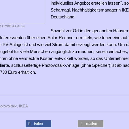
individuelles Angebot erstellen lassen", so
Scharnagl, Nachhaltigkeitsmanagerin IK
Deutschland.
nd GmbH & Co. KG
Sowohl vor Ort in den genannten Häusern
Interessenten über einen Solar-Rechner ermitteln, wie teuer eine auf 
e PV-Anlage ist und wie viel Strom damit erzeugt werden kann. Um 
Angebot für viele Menschen zugänglich zu machen, sei ein einfaches,
hren ohne versteckte Kosten entwickelt worden, so das Unternehmen
llierte, schlüsselfertige Photovoltaik-Anlage (ohne Speicher) ist ab n
30 Euro erhältlich.
otovoltaik,
IKEA
teilen
mailen