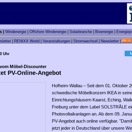
s |
Windenergie
|
Offshore Windenergie
|
Solarbranche
|
Bioenergie
|
Energiej
sletter
|
RENIXX World
|
Veranstaltungen
|
Stromwechsel
|
Newsletter
|
M
20 Uhr
 vom Möbel-Discounter
tet PV-Online-Angebot
Hofheim-Wallau – Seit dem 01. Oktober 20
schwedische Möbelkonzern IKEA in sein
Einrichtungshäusern Kaarst, Eching, Wall
Freiburg unter dem Label SOLSTRÅLE e
Photovoltaikanlagen an. Ab dem 09. Janua
PV-Angebot auch online verfügbar. "Damit
jetzt jeder in Deutschland über unsere We