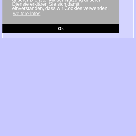
Dienste erklären Sie sich damit
einverstanden, dass wir Cookies verwenden.
weitere Infos
Ok
© Statkraft
Oslo - Der norwegische Energiekonzern Statkraft plant in den
kommenden Jahren Milliarden-Investitionen und setzt künftig auf
sein flexibles Wasserkraftportfolio in den nordischen Ländern,